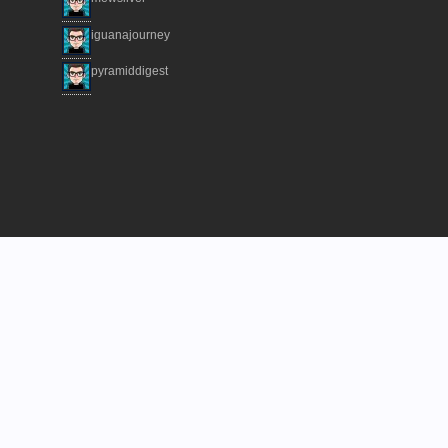
iguanajourney
pyramiddigest