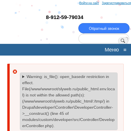
Перейти
Войти на сайт
Зарегистрироваться
к
основному
8-912-59-79034
содержанию
Обратный звонок
Поиск
Меню
≡
Сообщение
Warning
: is_file(): open_basedir restriction in
effect.
об
File(/www/wwwroot/slyweb.ru/public_html.env.loca
l) is not within the allowed path(s):
ошибке
(/www/wwwroot/slyweb.ru/public_html/:/tmp/) in
Drupal\developer\Controller\DeveloperController-
>__construct()
(line
45
of
modules/custom/developer/src/Controller/Develop
erController.php
).