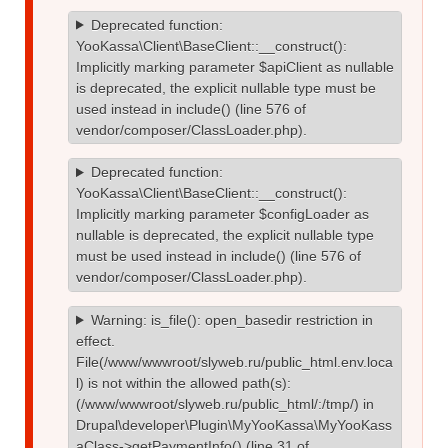
Deprecated function
:
YooKassa\Client\BaseClient::__construct():
Implicitly marking parameter $apiClient as nullable
is deprecated, the explicit nullable type must be
used instead in
include()
(line
576
of
vendor/composer/ClassLoader.php
).
Deprecated function
:
YooKassa\Client\BaseClient::__construct():
Implicitly marking parameter $configLoader as
nullable is deprecated, the explicit nullable type
must be used instead in
include()
(line
576
of
vendor/composer/ClassLoader.php
).
Warning
: is_file(): open_basedir restriction in
effect.
File(/www/wwwroot/slyweb.ru/public_html.env.loca
l) is not within the allowed path(s):
(/www/wwwroot/slyweb.ru/public_html/:/tmp/) in
Drupal\developer\Plugin\MyYooKassa\MyYooKass
aClass->getPaymentInfo()
(line
31
of