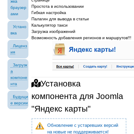
жка
Простота в использовании
браузер
Гибкая настройка
ами
Палагин для вывода в статьи
Калькулятор такси
Устано
Загрузка изображений
вка
Возможность добавления регионов и маршрутов!!!
Лиценз
ия
Загрузк
а
компоне
Установка
нта
компонента для Joomla
Будущи
е версии
"Яндекс карты"
Обновление с устаревших версий
на новые не поддерживается!