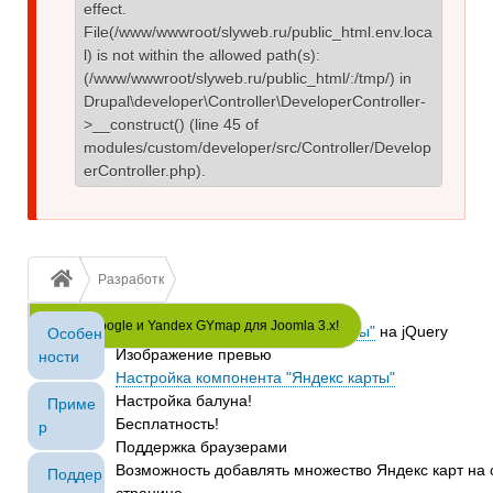
effect.
File(/www/wwwroot/slyweb.ru/public_html.env.loca
l) is not within the allowed path(s):
(/www/wwwroot/slyweb.ru/public_html/:/tmp/) in
Drupal\developer\Controller\DeveloperController-
>__construct()
(line
45
of
modules/custom/developer/src/Controller/Develop
erController.php
).
Строка
Разработки от www.slyweb.ru
навигации
Карты Google и Yandex GYmap для Joomla 3.x!
Компонент и плагин "Яндекс карты"
на jQuery
Особен
Изображение превью
ности
Настройка компонента "Яндекс карты"
Настройка балуна!
Приме
Бесплатность!
р
Поддержка браузерами
Возможность добавлять множество Яндекс карт на
Поддер
странице