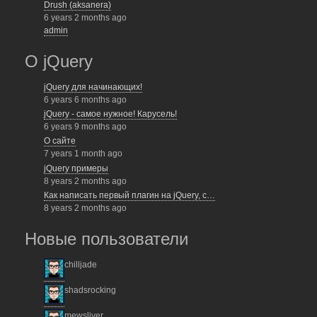
Drush (aksanera)
6 years 2 months ago
admin
О jQuery
jQuery для начинающих!
6 years 6 months ago
jQuery - самое нужное! Карусель!
6 years 9 months ago
О сайте
7 years 1 month ago
jQuery примеры
8 years 2 months ago
Как написать первый плагин на jQuery, с…
8 years 2 months ago
Новые пользователи
chilljade
shadsrocking
mewsliver