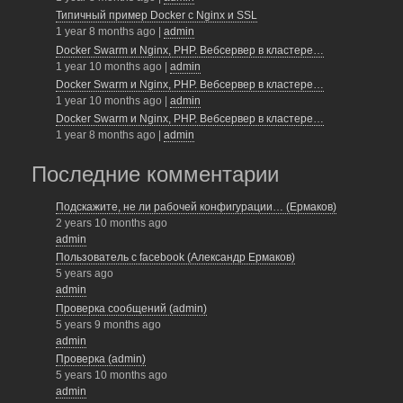
o
Типичный пример Docker с Nginx и SSL
o
1 year 8 months ago
|
admin
Docker Swarm и Nginx, PHP. Вебсервер в кластере…
k
1 year 10 months ago
|
admin
Docker Swarm и Nginx, PHP. Вебсервер в кластере…
1 year 10 months ago
|
admin
Docker Swarm и Nginx, PHP. Вебсервер в кластере…
1 year 8 months ago
|
admin
Последние комментарии
Подскажите, не ли рабочей конфигурации… (Ермаков)
2 years 10 months ago
admin
Пользователь с facebook (Александр Ермаков)
5 years ago
admin
Проверка сообщений (admin)
5 years 9 months ago
admin
Проверка (admin)
5 years 10 months ago
admin