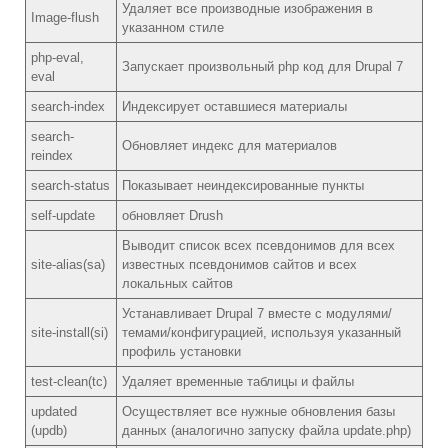
Удаляет все производные изображения в
Image-flush
указанном стиле
php-eval,
Запускает произвольный рhp код для Drupal 7
eval
search-index
Индексирует оставшиеся материалы
search-
Обновляет индекс для материалов
reindex
search-status
Показывает неиндексированные пункты
self-update
обновляет Drush
Выводит список всех псевдонимов для всех
site-alias(sa)
известных псевдонимов сайтов и всех
локальных сайтов
Устанавливает Drupal 7 вместе с модулями/
site-install(si)
темами/конфигурацией, используя указанный
профиль установки
test-clean(tc)
Удаляет временные таблицы и файлы
updated
Осуществляет все нужные обновления базы
(updb)
данных (аналогично запуску файла update.php)