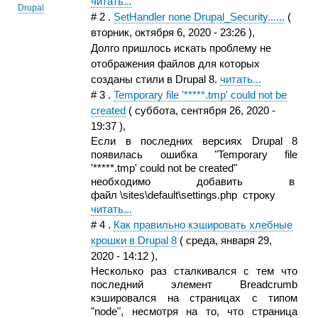
читать...
Drupal
#
2
.
SetHandler none Drupal_Security......
(
вторник, октября 6, 2020 - 23:26
),
Долго пришлось искать проблему не
отображения файлов для которых
созданы стили в Drupal 8.
читать...
#
3
.
Temporary file '*****.tmp' could not be
created
(
суббота, сентября 26, 2020 -
19:37
),
Если в последних версиях Drupal 8
появилась ошибка "Temporary file
'*****.tmp' could not be created"
необходимо добавить в
файл \sites\default\settings.php строку
читать...
#
4
.
Как правильно кэшировать хлебные
крошки в Drupal 8
(
среда, января 29,
2020 - 14:12
),
Несколько раз сталкивался с тем что
последний элемент Breadcrumb
кэшировался на страницах с типом
"node", несмотря на то, что страница