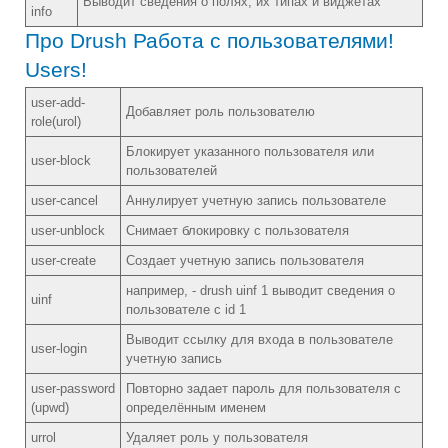
Выводит сведения о полях, их типах и виджетах
info
Про Drush Работа с пользователями!
Users!
user-add-
Добавляет роль пользователю
role(urol)
Блокирует указанного пользователя или
user-block
пользователей
user-cancel
Аннулирует учетную запись пользователе
user-unblock
Снимает блокировку с пользователя
user-create
Создает учетную запись пользователя
например, - drush uinf 1 выводит сведения о
uinf
пользователе с id 1
Выводит ссылку для входа в пользователе
user-login
учетную запись
user-password
Повторно задает пароль для пользователя с
(upwd)
определённым именем
urrol
Удаляет роль у пользователя