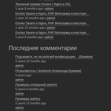
o
Типичный пример Docker с Nginx и SSL
o
1 year 8 months ago
|
admin
Docker Swarm и Nginx, PHP. Вебсервер в кластере…
k
1 year 10 months ago
|
admin
Docker Swarm и Nginx, PHP. Вебсервер в кластере…
1 year 10 months ago
|
admin
Docker Swarm и Nginx, PHP. Вебсервер в кластере…
1 year 8 months ago
|
admin
Последние комментарии
Подскажите, не ли рабочей конфигурации… (Ермаков)
2 years 10 months ago
admin
Пользователь с facebook (Александр Ермаков)
5 years ago
admin
Проверка сообщений (admin)
5 years 9 months ago
admin
Проверка (admin)
5 years 10 months ago
admin