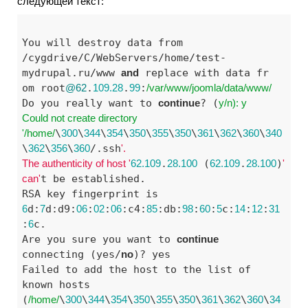
следующей текст:
You will destroy data from 
/cygdrive/C/WebServers/home/test-
mydrupal.ru/www 
and
 replace with data fr

om root
@62
.
109.28
.
99
:
/var/www
/joomla/data
/www/
Do you really want to 
continue
? (
y/n): y

Could not create directory 
'/home/
\
300
\
344
\
354
\
350
\
355
\
350
\
361
\
362
\
360
\
340
\
362
\
356
\
360
/.ssh
'.

The authenticity of host '
62.109
.
28.100
 (
62.109
.
28.100
)
' 
can'
t be established.

RSA key fingerprint is 
6
d:
7
d:d9:
06
:
02
:
06
:c4:
85
:db:
98
:
60
:
5
c:
14
:
12
:
31
:
6
c.

Are you sure you want to 
continue
connecting (yes/
no
)? yes

Failed to add the host to the list of 
known hosts 
(
/home/
\
300
\
344
\
354
\
350
\
355
\
350
\
361
\
362
\
360
\
34