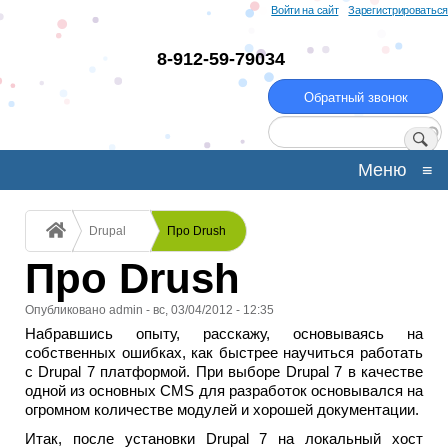
Перейти
Войти на сайт
Зарегистрироваться
к
основному
8-912-59-79034
содержанию
Обратный звонок
Поиск
Меню
≡
Строка
Drupal
Про Drush
навигации
Про Drush
Опубликовано
admin
-
вс, 03/04/2012 - 12:35
Набравшись опыту, расскажу, основываясь на
собственных ошибках, как быстрее научиться работать
с Drupal 7 платформой. При выборе Drupal 7 в качестве
одной из основных CMS для разработок основывался на
огромном количестве модулей и хорошей документации.
Итак, после установки Drupal 7 на локальный хост