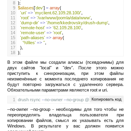
8
);
9
$aliases
[
'dev'
] 
=
array
(
10
'uri'
=>
'myclient.62.109.28.100/'
,
11
'root'
=>
'/var/www/joomla/data/www'
,
12
'dump-dir'
=>
'/home/kkedrovsky/drush-dump'
,
13
'remote-host'
=>
'62.109.28.100'
,
14
'remote-user'
=>
'root'
,
15
'path-aliases'
=>
array
(
16
'%files'
=>
''
,
17
  ),
18
);
В этом файле мы создали алиасы (псевдонимы) для
двух сайтов "local" и "dev". После этого можно
приступить к синхронизации, при этом файлы
неизменённые с момента последнего копирования не
будут повторно загружаться с удаленного сервера.
Обязательными параметрами являются root и uri.
Копировать код
1
drush
rsync
--
no
-
owner
--
no
-
group
@myclient
.
dev
:
%
files
@
--no-owner --no-group
- необходимы для того чтобы не
переопределять владельца пользователя при
копировании файлов, смысл их указывать есть для
Windows. В результате у вас должен появится