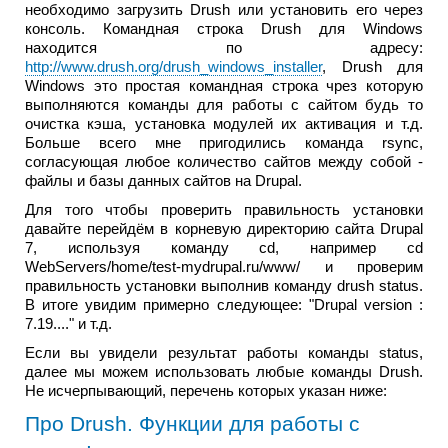
необходимо загрузить Drush или установить его через
консоль. Командная строка Drush для Windows
находится по адресу:
http://www.drush.org/drush_windows_installer
, Drush для
Windows это простая командная строка чрез которую
выполняются команды для работы c сайтом будь то
очистка кэша, установка модулей их активация и т.д.
Больше всего мне пригодились команда rsync,
согласующая любое количество сайтов между собой -
файлы и базы данных сайтов на Drupal.
Для того чтобы проверить правильность установки
давайте перейдём в корневую директорию сайта Drupal
7, используя команду
cd
, например
cd
WebServers/home/test-mydrupal.ru/www/
и проверим
правильность установки выполнив команду
drush status
.
В итоге увидим примерно следующее: "Drupal version :
7.19...." и т.д.
Если вы увидели результат работы команды status,
далее мы можем использовать любые команды Drush.
Не исчерпывающий, перечень которых указан ниже:
Про Drush. Функции для работы с