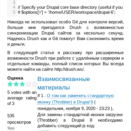
3
4
// Specify your Drupal core base directory (useful if you us
5
# $options['r'] = '/home/USER/workspace/drupal-6';
Никогда не использовал особо Git для контроля версий,
больше мне пригодился Drush с возможностью
синхронизации Drupal сайтов за несколько секунд.
Надеюсь Drush как и Git помогут Вам сэкономить время
и деньги.
В следующей статье я расскажу про расширенные
возможности Drush при работе с удалённым сервером и
отдельные команды, полный список которых Вы всегда
можете найти на сайте http://drush.ws/.
Оценка
Взаимосвязанные
материалы
5 votes with an
#
1
.
О том как заменить стандартную
average rating
иконку (Throbber) в Drupal 8
(
of 3
понедельник, ноября 9, 2020 - 23:23
),
Для замены стандартной иконки загрузки
535
(Throbber) в Drupal 8 необходимо
просмотров
добавить следующий js код:
Теги