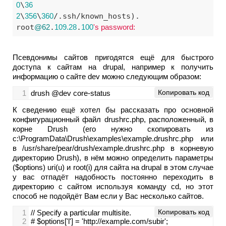
0
\
36
2
\
356
\
360
/.ssh/known_hosts).

root
@62
.
109.28
.
100
Псевдонимы сайтов пригодятся ещё для быстрого
доступа к сайтам на drupal, например к получить
информацию о сайте dev можно следующим образом:
Копировать код
1
drush @dev core-status
К сведению ещё хотел бы рассказать про основной
конфигурационный файл drushrc.php, расположенный, в
корне Drush (его нужно скопировать из
c:\ProgramData\Drush\examples\example.drushrc.php или
в /usr/share/pear/drush/example.drushrc.php в корневую
директорию Drush), в нём можно определить параметры
($options) uri(u) и root(i) для сайта на drupal в этом случае
у вас отпадёт надобность постоянно переходить в
директорию с сайтом используя команду cd, но этот
способ не подойдёт Вам если у Вас несколько сайтов.
Копировать код
1
// Specify a particular multisite.
2
# $options['l'] = 'http://example.com/subir';