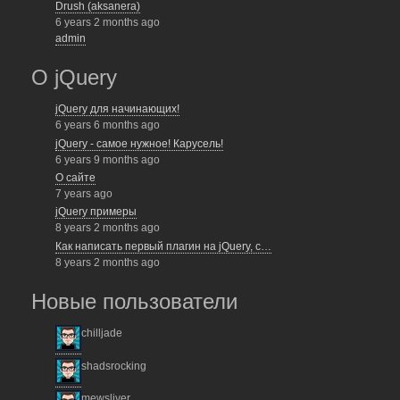
Drush (aksanera)
6 years 2 months ago
admin
О jQuery
jQuery для начинающих!
6 years 6 months ago
jQuery - самое нужное! Карусель!
6 years 9 months ago
О сайте
7 years ago
jQuery примеры
8 years 2 months ago
Как написать первый плагин на jQuery, с…
8 years 2 months ago
Новые пользователи
chilljade
shadsrocking
mewsliver