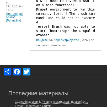
u will need to invoke drush fr
сб,
om a more functional
07/13/2019 -
14:10
Drupal environment to run this
command. [error] The drush com
Постоянная
ссылка
mand 'up' could not be execute
(Permalink)
d.
[error] Drush was not able to
start (bootstrap) the Drupal d
atabase.
Войдите
или
зарегистрируйтесь
, чтобы ос
тавлять комментарии
S
F
T
h
a
wi
ar
c
tt
e
e
er
Последние материалы
b
Сам себе хостер 3. Лучшие команды для настройки…
1 year 8 months ago
|
admin