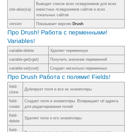
Выводит список всех псевдонимов для всех
site-alias(sa)
известных псевдонимов сайтов и всех
локальных сайтов
version
Показывает версию
Drush
Про Drush! Работа с перменными!
Variables!
variable-delete
Удаляет переменную
variable-get(vget)
Получить значение переменной
variable-set(vset)
Создает несколько переменных
Про Drush Работа с полями! Fields!
field-
Дублирует поля и все их экземпляры
clone
field-
Создает поля и экземпляры. Возвращает url адреса
create
для редактирования полей
field-
Удаляет поле и его экземпляры
delete
field-