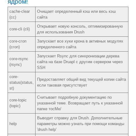
ядром!
cache-clear
Очищает определенный кэш или весь кэш
(cc)
сайта
Открывает новую консоль, оптимизированную
core-cli (cli)
для использования Drush
соге-сгоп
Запускает все хуки крона в активных модуляx
(сгоп)
определенного сайта
Запускает Rsync для синхронизации дерева
соге-rsync
сайта на базе Druapl с другим сервером через
(rsync)
SSH
соrе-
Предоставляет общий вид текущей копии сайта
status(status,
если таковая присутствует
st)
Считывает подробную документацию по
соrе-topic
указанной теме. Возвращает путь к указанной
(topic)
папке тосМе/
Выводит справку для Drush. Дополнительные
help
параметры можно узнать при помощи команды
'drush help'