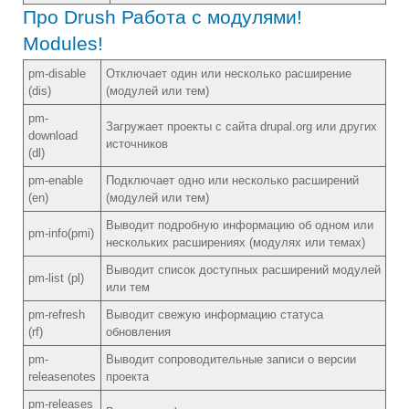
Про Drush Работа с модулями!
Modules!
pm-disable
Отключает один или несколько расширение
(dis)
(модулей или тем)
pm-
Загружает проекты с сайта drupal.org или других
download
источников
(dl)
pm-enable
Подключает одно или несколько расширений
(en)
(модулей или тем)
Выводит подробную информацию об одном или
pm-info(pmi)
нескольких расширениях (модулях или темах)
Выводит список доступных расширений модулей
pm-list (pl)
или тем
pm-refresh
Выводит свежую информацию статуса
(rf)
обновления
pm-
Выводит сопроводительные записи о версии
releasenotes
проекта
pm-releases