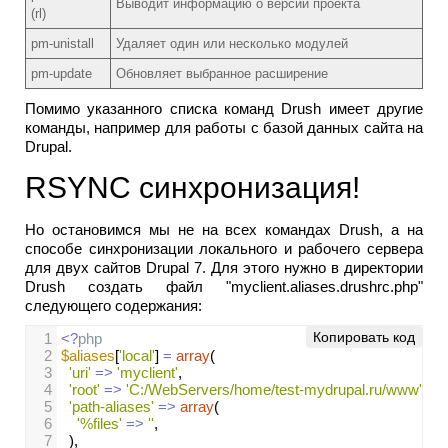
Выводит информацию о версии проекта
(rl)
pm-unistall
Удаляет один или несколько модулей
pm-update
Обновляет выбранное расширение
Помимо указанного списка команд Drush имеет другие
команды, например для работы с базой данных сайта на
Drupal.
RSYNC синхронизация!
Но остановимся мы не на всех командах Drush, а на
способе синхронизации локального и рабочего сервера
для двух сайтов Drupal 7. Для этого нужно в директории
Drush создать файл "myclient.aliases.drushrc.php"
следующего содержания:
Копировать код
1
<?
php
2
$aliases
[
'local'
] 
=
array
(
3
'uri'
=>
'myclient'
,
4
'root'
=>
'C:/WebServers/home/test-mydrupal.ru/www'
,
5
'path-aliases'
=>
array
(
6
'%files'
=>
''
,
7
  ),