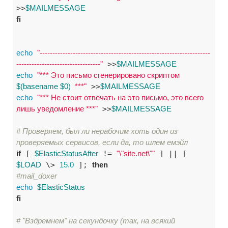
>>
$MAILMESSAGE
fi
echo
"-------------------------------------------------------------------
---------------------------------"
 >>
$MAILMESSAGE
echo
"*** Это письмо сгенерировано скриптом 
$(basename $0)
  ***"
 >>
$MAILMESSAGE
echo
"*** Не стоит отвечать на это письмо, это всего 
лишь уведомление ***"
 >>
$MAILMESSAGE
# Проверяем, был ли нерабочим хоть один из 
проверяемых сервисов, если да, то шлем емэйл
if
 [ 
$ElasticStatusAfter
 != 
"\"site.net\""
 ] || [ 
$LOAD
 \> 
15.0
 ]; 
then
#mail_doxer
echo
$ElasticStatus
fi
# "Вздремнем" на секундочку (так, на всякий 