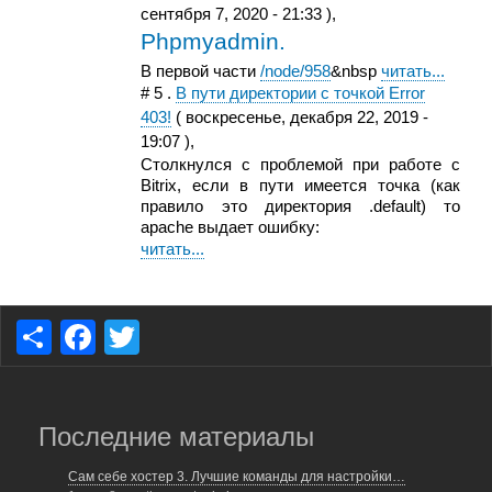
сентября 7, 2020 - 21:33
),
Phpmyadmin.
В первой части
/node/958
&nbsp
читать...
#
5
.
В пути директории с точкой Error
403!
(
воскресенье, декабря 22, 2019 -
19:07
),
Столкнулся с проблемой при работе с
Bitrix, если в пути имеется точка (как
правило это директория .default) то
apache выдает ошибку:
читать...
S
F
T
h
a
wi
ar
c
tt
e
e
er
Последние материалы
b
Сам себе хостер 3. Лучшие команды для настройки…