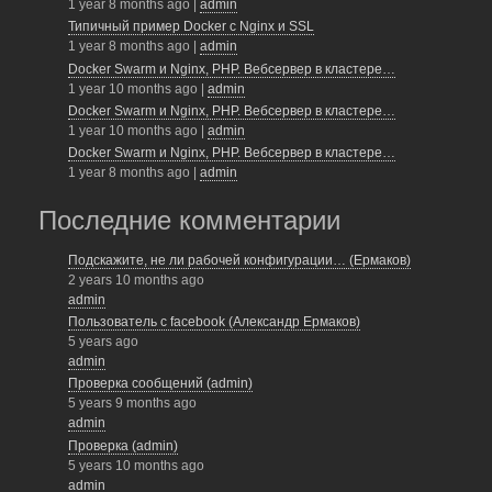
1 year 8 months ago
|
admin
o
Типичный пример Docker с Nginx и SSL
o
1 year 8 months ago
|
admin
Docker Swarm и Nginx, PHP. Вебсервер в кластере…
k
1 year 10 months ago
|
admin
Docker Swarm и Nginx, PHP. Вебсервер в кластере…
1 year 10 months ago
|
admin
Docker Swarm и Nginx, PHP. Вебсервер в кластере…
1 year 8 months ago
|
admin
Последние комментарии
Подскажите, не ли рабочей конфигурации… (Ермаков)
2 years 10 months ago
admin
Пользователь с facebook (Александр Ермаков)
5 years ago
admin
Проверка сообщений (admin)
5 years 9 months ago
admin
Проверка (admin)
5 years 10 months ago
admin