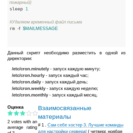
пожарный)
sleep 
1
#Удаляем временный файл письма
rm 
-f
$MAILMESSAGE
Данный скрипт необходимо разместить в одной из
директории:
/etc/cron.minutely
- запуск каждую минуту;
/etc/cron.hourly
- запуск каждый час;
/etc/cron.daily
- запуск каждый день;
/etc/cron.weekly
- запуск каждую неделю;
/etc/cron.monthly
- запуск каждый месяц.
Оценка
Взаимосвязанные
материалы
2 votes with an
#
1
.
Сам себе хостер 3. Лучшие команды
average rating
для настройки сервера!
(
четверг, ноября
of 3