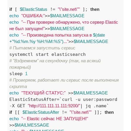
if
 [ 
$ElasticStatus
 != 
"\"site.net\""
 ]; 
then
echo
"ОШИБКА:"
>>
$MAILMESSAGE
echo
"-- При проверке обнаружено, что сервер Elastic 
не был запущен!"
>>
$MAILMESSAGE
echo
"-- Произведена попытка запуска в 
$(date 
+"%d.%m.%y %H:%M:%S")
..."
>>
$MAILMESSAGE
# Пытаемся запустить сервис
# "Вздремнем" на секундочку (так, на всякий 
пожарный)
sleep 
1
# Проверяем, работает ли сервис после выполнения 
скрипта
echo
"ТЕКУЩИЙ СТАТУС:"
 >>
$MAILMESSAGE
ElasticStatusAfter=`curl -u user:password  
-X GET 
"http://111.111.11.111:9200/"
if
 [[ 
$ElasticStatusAfter
 != 
"\"site.net\""
 ]]; 
then
echo
"-- Elastic сейчас НЕ ЗАПУЩЕН!"
>>
$MAILMESSAGE