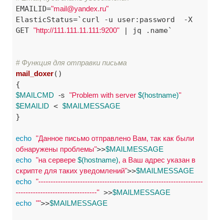
EMAILID=
"mail@yandex.ru"
ElasticStatus=`curl -u user:password  -X 
GET 
"http://111.111.11.111:9200"
 | jq .name`

# Функция для отправки письма
mail_doxer
()

$MAILCMD
-s
"Problem with server 
$(hostname)
"
$EMAILID
 < 
$MAILMESSAGE
}

echo
"Данное письмо отправлено Вам, так как были 
обнаружены проблемы"
>>
$MAILMESSAGE
echo
"на сервере 
$(hostname)
, а Ваш адрес указан в 
скрипте для таких уведомлений"
>>
$MAILMESSAGE
echo
"-------------------------------------------------------------------
---------------------------------"
 >>
$MAILMESSAGE
echo
""
>>
$MAILMESSAGE