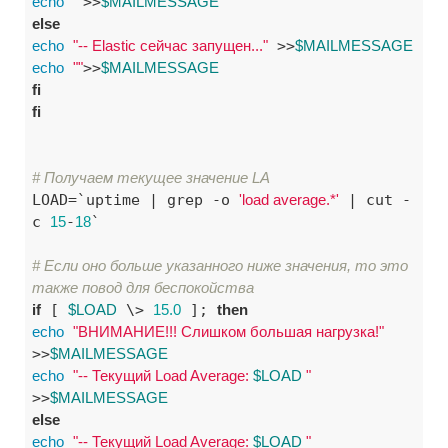
echo
""
>>
$MAILMESSAGE
else
echo
"-- Elastic сейчас запущен..."
 >>
$MAILMESSAGE
echo
""
>>
$MAILMESSAGE
fi
fi
# Получаем текущее значение LA
LOAD=`uptime | grep -o 
'load average.*'
 | cut -
c 
15
-
18
`

# Если оно больше указанного ниже значения, то это 
также повод для беспокойства
if
 [ 
$LOAD
 \> 
15.0
 ]; 
then
echo
"ВНИМАНИЕ!!! Слишком большая нагрузка!"
>>
$MAILMESSAGE
echo
"-- Текущий Load Average: 
$LOAD
 "
>>
$MAILMESSAGE
else
echo
"-- Текущий Load Average: 
$LOAD
 "