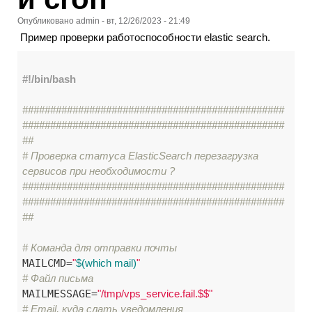
Опубликовано
admin
-
вт, 12/26/2023 - 21:49
Пример проверки работоспособности elastic search.
#!/bin/bash

###############################################
###############################################
##
# Проверка статуса ElasticSearch перезагрузка 
сервисов при необходимости ?
###############################################
###############################################
##
# Команда для отправки почты
MAILCMD=
"
$(which mail)
"
# Файл письма
MAILMESSAGE=
"/tmp/vps_service.fail.$$"
# Email, куда слать уведомления