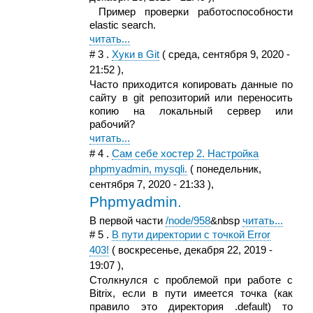
Пример проверки работоспособности
elastic search.
читать...
#
3
.
Хуки в Git
(
среда, сентября 9, 2020 -
21:52
),
Часто приходится копировать данные по
сайту в git репозиторий или переносить
копию на локальный сервер или
рабочий?
читать...
#
4
.
Сам себе хостер 2. Настройка
phpmyadmin, mysqli.
(
понедельник,
сентября 7, 2020 - 21:33
),
Phpmyadmin.
В первой части
/node/958
&nbsp
читать...
#
5
.
В пути директории с точкой Error
403!
(
воскресенье, декабря 22, 2019 -
19:07
),
Столкнулся с проблемой при работе с
Bitrix, если в пути имеется точка (как
правило это директория .default) то