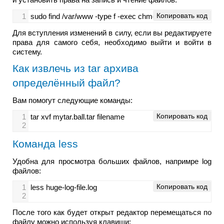
Копировать код
1
sudo find /var/www -type f -exec chmod ug+rw {} \;
Для вступления изменений в силу, если вы редактируете
права для самого себя, необходимо выйти и войти в
систему.
Как извлечь из tar архива
определённый файл?
Вам помогут следующие команды:
Копировать код
1
tar xvf mytar.ball.tar filename
2
Команда less
Удобна для просмотра больших файлов, напримре log
файлов:
Копировать код
1
less huge-log-file.log
2
После того как будет открыт редактор перемещаться по
файлу можно используя клавиши: