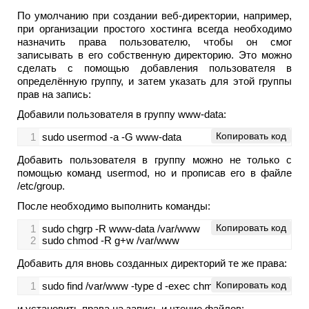
По умолчанию при создании веб-директории, например,
при организации простого хостинга всегда необходимо
назначить права пользователю, чтобы он смог
записывать в его собственную директорию. Это можно
сделать с помощью добавления пользователя в
определённую группу, и затем указать для этой группы
прав на запись:
Добавили пользователя в группу www-data:
Копировать код
1
sudo usermod -a -G www-data 
Добавить пользователя в группу можно не только с
помощью команд usermod, но и прописав его в файле
/etc/group.
После необходимо выполнить команды:
Копировать код
1
sudo chgrp -R www-data /var/www
2
sudo chmod -R g+w /var/www
Добавить для вновь созданных директорий те же права:
Копировать код
1
sudo find /var/www -type d -exec chmod 2775 {} \;
и установить права на запись и чтение файлов: