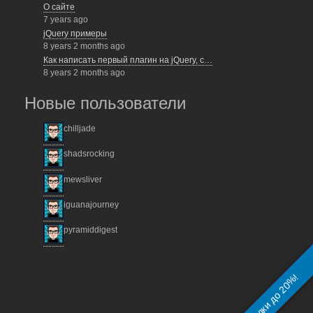
О сайте
7 years ago
jQuery примеры
8 years 2 months ago
Как написать первый плагин на jQuery, с…
8 years 2 months ago
Новые пользователи
chilljade
shadsrocking
mewsliver
iguanajourney
pyramiddigest
На разработку сайта!
Скидки до 20%!