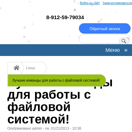
Перейти
Войти на сайт
Зарегистрироваться
к
основному
8-912-59-79034
содержанию
Обратный звонок
Поиск
Меню
≡
Строка
Linux
навигации
Лучшие команды
Лучшие команды для работы с файловой системой!
для работы с
файловой
системой!
Опубликовано
admin
-
пн, 01/21/2013 - 10:36