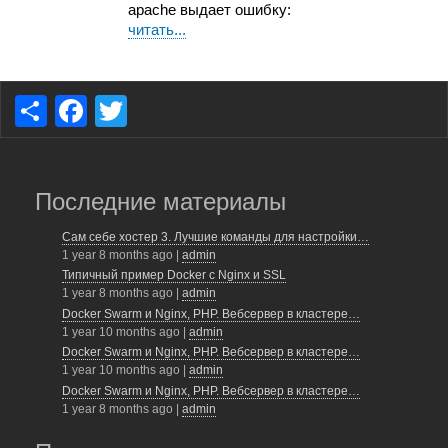
apache выдает ошибку:
читать...
S
F
T
h
a
wi
ar
c
tt
e
e
er
Последние материалы
b
Сам себе хостер 3. Лучшие команды для настройки…
1 year 8 months ago
|
admin
o
Типичный пример Docker с Nginx и SSL
o
1 year 8 months ago
|
admin
Docker Swarm и Nginx, PHP. Вебсервер в кластере…
k
1 year 10 months ago
|
admin
Docker Swarm и Nginx, PHP. Вебсервер в кластере…
1 year 10 months ago
|
admin
Docker Swarm и Nginx, PHP. Вебсервер в кластере…
1 year 8 months ago
|
admin