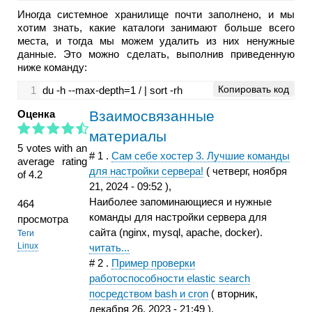
Иногда системное хранилище почти заполнено, и мы
хотим знать, какие каталоги занимают больше всего
места, и тогда мы можем удалить из них ненужные
данные. Это можно сделать, выполнив приведенную
ниже команду:
Копировать код
1
du -h --max-depth=1 / | sort -rh
Оценка
Взаимосвязанные
материалы
5 votes with an
#
1
.
Сам себе хостер 3. Лучшие команды
average rating
для настройки сервера!
(
четверг, ноября
of 4.2
21, 2024 - 09:52
),
Наиболее запоминающиеся и нужные
464
команды для настройки сервера для
просмотра
сайта (nginx, mysql, apache, docker).
Теги
Linux
читать...
#
2
.
Пример проверки
работоспособности elastic search
посредством bash и cron
(
вторник,
декабря 26, 2023 - 21:49
),