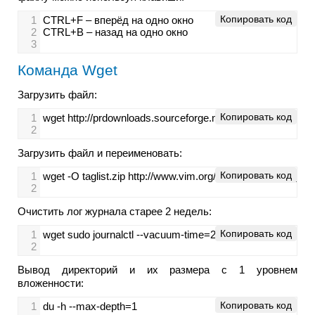
Копировать код
1
CTRL+F – вперёд на одно окно
2
CTRL+B – назад на одно окно
3
Команда Wget
Загрузить файл:
Копировать код
1
wget http://prdownloads.sourceforge.net/sourceforge/nagios
2
Загрузить файл и переименовать:
Копировать код
1
wget -O taglist.zip http://www.vim.org/scripts/download_sc
2
Очистить лог журнала старее 2 недель:
Копировать код
1
wget sudo journalctl --vacuum-time=2weeks
2
Вывод директорий и их размера с 1 уровнем
вложенности:
Копировать код
1
du -h --max-depth=1