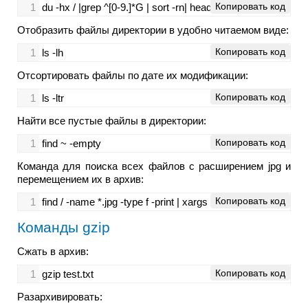
Копировать код
1
du -hx / |grep ^[0-9.]*G | sort -rn| head -n 100
Отобразить файлы директории в удобно читаемом виде:
Копировать код
1
ls -lh
Отсортировать файлы по дате их модификации:
Копировать код
1
ls -ltr
Найти все пустые файлы в директории:
Копировать код
1
find ~ -empty
Команда для поиска всех файлов с расширением jpg и
перемещением их в архив:
Копировать код
1
find / -name *.jpg -type f -print | xargs tar -cvzf images.tar.g
Команды gzip
Сжать в архив:
Копировать код
1
gzip test.txt
Разархивировать: