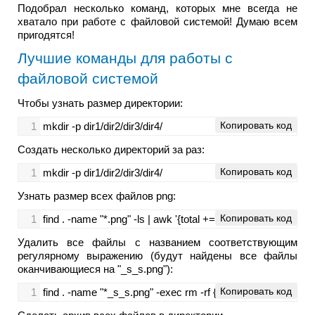
Подобрал несколько команд, которых мне всегда не
хватало при работе с файловой системой! Думаю всем
пригодятся!
Лучшие команды для работы с
файловой системой
Чтобы узнать размер директории:
Копировать код
1
mkdir -p dir1/dir2/dir3/dir4/
Создать несколько директорий за раз:
Копировать код
1
mkdir -p dir1/dir2/dir3/dir4/
Узнать размер всех файлов png:
Копировать код
1
find . -name "*.png" -ls | awk '{total += $7} END {print total}'
Удалить все файлы с названием соответствующим
регулярному выражению (будут найдены все файлы
оканчивающиеся на "_s_s.png"):
Копировать код
1
find . -name "*_s_s.png" -exec rm -rf {} \;