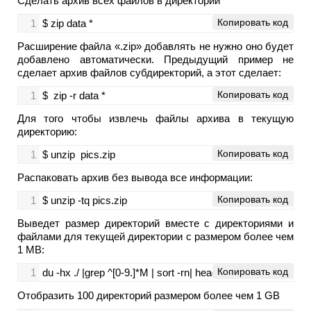
Сделать архив всех файлов в директории
Копировать код
1
$ zip data *
Расширение файла «.zip» добавлять не нужно оно будет
добавлено автоматически. Предыдущий пример не
сделает архив файлов субдиректорий, а этот сделает:
Копировать код
1
$  zip -r data *
Для того чтобы извлечь файлы архива в текущую
директорию:
Копировать код
1
$ unzip  pics.zip
Распаковать архив без вывода все информации:
Копировать код
1
$ unzip -tq pics.zip
Выведет размер директорий вместе с директориями и
файлами для текущей директории с размером более чем
1 MB:
Копировать код
1
du -hx ./ |grep ^[0-9.]*M | sort -rn| head -n 10
Отобразить 100 директорий размером более чем 1 GB