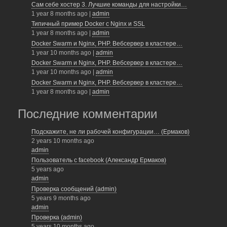
b
Сам себе хостер 3. Лучшие команды для настройки…
1 year 8 months ago
|
admin
o
Типичный пример Docker с Nginx и SSL
o
1 year 8 months ago
|
admin
Docker Swarm и Nginx, PHP. Вебсервер в кластере…
k
1 year 10 months ago
|
admin
Docker Swarm и Nginx, PHP. Вебсервер в кластере…
1 year 10 months ago
|
admin
Docker Swarm и Nginx, PHP. Вебсервер в кластере…
1 year 8 months ago
|
admin
Последние комментарии
Подскажите, не ли рабочей конфигурации… (Ермаков)
2 years 10 months ago
admin
Пользователь с facebook (Александр Ермаков)
5 years ago
admin
Проверка сообщений (admin)
5 years 9 months ago
admin
Проверка (admin)
5 years 10 months ago