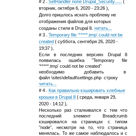
#
2
.
SetHandler none Drupal_Security......
(
вторник, октября 6, 2020 - 23:26
),
Долго пришлось искать проблему не
отображения файлов для которых
созданы стили в Drupal 8.
читать...
#
3
.
Temporary file '*****.tmp' could not be
created
(
суббота, сентября 26, 2020 -
19:37
),
Если в последних версиях Drupal 8
появилась ошибка "Temporary file
'*****.tmp' could not be created"
необходимо добавить в
файл \sites\default\settings.php строку
читать...
#
4
.
Как правильно кэшировать хлебные
крошки в Drupal 8
(
среда, января 29,
2020 - 14:12
),
Несколько раз сталкивался с тем что
последний элемент Breadcrumb
кэшировался на страницах с типом
"node", несмотря на то, что страница
менялась. То же самое наблюдалось и с