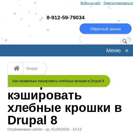
Перейти
Войти на сайт
Зарегистрироваться
к
основному
8-912-59-79034
содержанию
Обратный звонок
Поиск
Меню
≡
Строка
Drupal
навигации
Как правильно
Как правильно кэшировать хлебные крошки в Drupal 8
кэшировать
хлебные крошки в
Drupal 8
Опубликовано
admin
-
ср, 01/29/2020 - 14:12