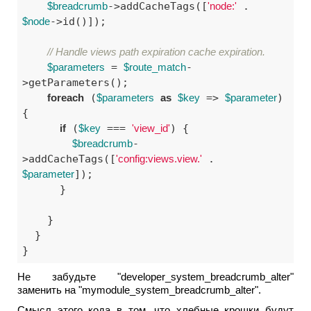
$breadcrumb
->addCacheTags([
'node:'
 . 
$node
->id()]);

// Handle views path expiration cache expiration.
$parameters
 = 
$route_match
-
>getParameters();

foreach
 (
$parameters
as
$key
 => 
$parameter
) 
{

if
 (
$key
 === 
'view_id'
) {

$breadcrumb
-
>addCacheTags([
'config:views.view.'
 . 
$parameter
]);

      }

    }

  }

}
Не забудьте "developer_system_breadcrumb_alter"
заменить на "mymodule_system_breadcrumb_alter".
Смысл этого кода в том, что хлебные крошки будут