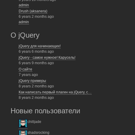
admin
Drush (aksanera)
6 years 2 months ago
admin
О jQuery
jQuery для начинающих!
6 years 6 months ago
jQuery - самое нужное! Карусель!
6 years 9 months ago
О сайте
7 years ago
jQuery примеры
8 years 2 months ago
Как написать первый плагин на jQuery, с…
8 years 2 months ago
Новые пользователи
chilljade
shadsrocking