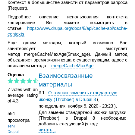
Контекст в большинстве зависти от параметров запроса
(Request).
Подробное описание использования контекста
кэширование Вы можете посмотреть в
статье
https://www.drupal.org/docs/8/api/cache-api/cache-
contexts
Еще одним методом, который возможно Вас
заинтересует выступает
метод mergeCacheMaxAge($max_age). Данный метод
объединяет время жизни кэша с существующим, адрес с
описанием метода -
mergeCacheMaxAge
.
Оценка
Взаимосвязанные
материалы
7 votes with an
#
1
.
О том как заменить стандартную
average rating
иконку (Throbber) в Drupal 8
(
of 4.3
понедельник, ноября 9, 2020 - 23:23
),
Для замены стандартной иконки загрузки
554
(Throbber) в Drupal 8 необходимо
просмотра
добавить следующий js код:
Теги
читать...
Drupal