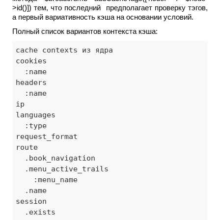
>id()]) тем, что последний предполагает проверку тэгов,
а первый вариативность кэша на основании условий.
Полный список вариантов контекста кэша:
cache contexts из ядра

cookies

  :name

headers

  :name

ip

languages

  :type

request_format

route

  .book_navigation

  .menu_active_trails

    :menu_name

  .name

session

  .exists
