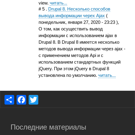
view.
читать...
#
5
.
Drupal 8. Несколько способов
вывода информации черех Ajax
(
понедельник, января 27, 2020 - 23:23
),
О том, как осуществить вывод
информации с использованием ajax в
Drupal 8. В Drupal 8 имеется несколько
методов вывода информации через ajax -
c применением методов Api и с
использованием стандартных функций
jQuery. При этом jQuery в Drupal 8
установлена по умолчанию.
читать...
S
F
T
h
a
wi
ar
c
tt
e
e
er
Последние материалы