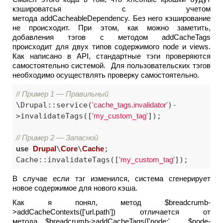
кэшироватсья с учетом
метода addCacheableDependency. Без него кэширование
не происходит. При этом, как можно заметить,
добавления тэгов с методом addCacheTags
происходит для двух типов содержимого node и views.
Как написано в API, стандартные тэги проверяются
самостоятельно системой. Для пользовательских тэгов
необходимо осуществлять проверку самостоятельно.
// Пример 1 — Правильный
\Drupal::service(
'cache_tags.invalidator'
)-
>invalidateTags([
'my_custom_tag'
]);

// Пример 2 — Запасной
use
Drupal
\
Core
\
Cache
;

Cache::invalidateTags([
'my_custom_tag'
]);
В случае если тэг изменился, система сгенерирует
новое содержимое для нового кэша.
Как я понял, метод $breadcrumb-
>addCacheContexts(['url.path']) отличается от
метода $breadcrumb->addCacheTags(['node:' . $node-