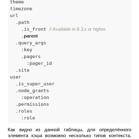
theme

timezone

url

  .path

    .is_front 
// Available in 8.3.x or higher.
    .
parent
  .query_args

    :key

    .pagers

      :pager_id

  .site

user

  .is_super_user

  .node_grants

    :operation

  .permissions

  .roles

    :role
Как видно из данной таблицы, для определённого
элемента кэша возможно несколько типов контекста.