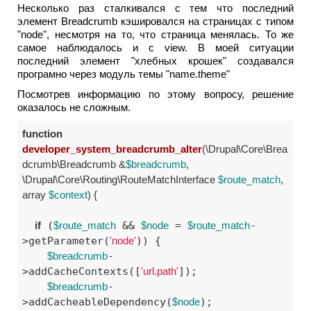
Несколько раз сталкивался с тем что последний
элемент Breadcrumb кэшировался на страницах с типом
"node", несмотря на то, что страница менялась. То же
самое наблюдалось и с view. В моей ситуации
последний элемент "хлебных крошек" создавался
програмно через модуль темы "name.theme"
Посмотрев информацию по этому вопросу, решение
оказалось не сложным.
function
developer_system_breadcrumb_alter
(\Drupal\Core\Brea
dcrumb\Breadcrumb &
$breadcrumb
, 
\Drupal\Core\Routing\RouteMatchInterface 
$route_match
, 
array 
$context
)
 {
if
 (
$route_match
 && 
$node
 = 
$route_match
-
>getParameter(
'node'
)) {

$breadcrumb
-
>addCacheContexts([
'url.path'
]);

$breadcrumb
-
>addCacheableDependency(
$node
);
