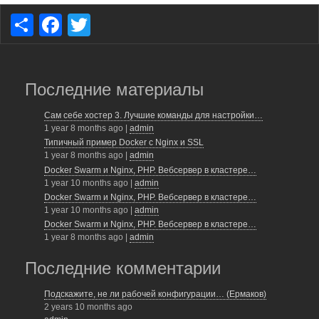
S
F
T
h
a
wi
ar
c
tt
e
e
er
Последние материалы
b
Сам себе хостер 3. Лучшие команды для настройки…
1 year 8 months ago
|
admin
o
Типичный пример Docker с Nginx и SSL
o
1 year 8 months ago
|
admin
Docker Swarm и Nginx, PHP. Вебсервер в кластере…
k
1 year 10 months ago
|
admin
Docker Swarm и Nginx, PHP. Вебсервер в кластере…
1 year 10 months ago
|
admin
Docker Swarm и Nginx, PHP. Вебсервер в кластере…
1 year 8 months ago
|
admin
Последние комментарии
Подскажите, не ли рабочей конфигурации… (Ермаков)
2 years 10 months ago