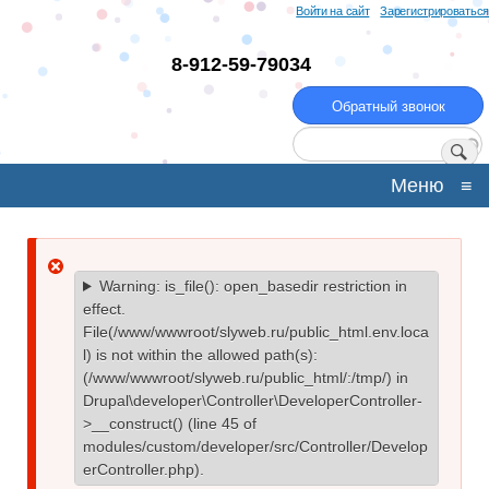
Перейти
Войти на сайт
Зарегистрироваться
к
основному
8-912-59-79034
содержанию
Обратный звонок
Поиск
Меню
≡
Сообщение
Warning
: is_file(): open_basedir restriction in
effect.
об
File(/www/wwwroot/slyweb.ru/public_html.env.loca
l) is not within the allowed path(s):
ошибке
(/www/wwwroot/slyweb.ru/public_html/:/tmp/) in
Drupal\developer\Controller\DeveloperController-
>__construct()
(line
45
of
modules/custom/developer/src/Controller/Develop
erController.php
).