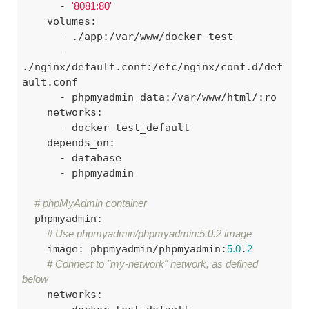
      - 
'8081:80'
    volumes:

      - ./app:/var/www/docker-test

      - 
./nginx/default.conf:/etc/nginx/conf.d/def
ault.conf

      - phpmyadmin_data:/var/www/html/:ro

    networks:

      - docker-test_default

    depends_on:

      - database

      - phpmyadmin

# phpMyAdmin container
  phpmyadmin:

# Use phpmyadmin/phpmyadmin:5.0.2 image
    image: phpmyadmin/phpmyadmin:
5.0
.
2
# Connect to "my-network" network, as defined 
below
    networks:
