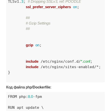
TLSv1.
3
; 
# Dropping SSLv3, ref: POODLE
ssl_prefer_server_ciphers
on
;

##
# Gzip Settings
##
gzip
on
;

include
 /etc/nginx/conf.d/
*.conf
;

include
 /etc/nginx/sites-enabled/*;

}

Код файла php/
Dockerfile
:
FROM php:
8.0
-fpm

RUN apt update \
