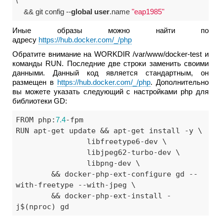
\

    && git config --
global
user
.name 
"eap1985"
Иные образы можно найти по
адресу
https://hub.docker.com/_/php
Обратите внимание на WORKDIR /var/www/docker-test и
команды RUN. Последние две строки заменить своими
данными. Данный код является стандартным, он
размещен в
https://hub.docker.com/_/php
. Дополнительно
вы можете указать следующий с настройками php для
библиотеки GD:
FROM php:
7.4
-fpm

RUN apt-get update && apt-get install -y \

		libfreetype6-dev \

		libjpeg62-turbo-dev \

		libpng-dev \

	&& docker-php-ext-configure gd --
with-freetype --with-jpeg \

	&& docker-php-ext-install -
j$(nproc) gd