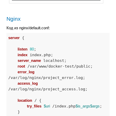
Nginx
Код из nginx/default.conf:
server
 {

listen
80
;

index
 index.php;

server_name
 localhost;

root
 /var/www/docker-test/public;

error_log
/var/log/nginx/project_error.log;

access_log
/var/log/nginx/project_access.log;

location
 / {

try_files
$uri
 /index.php
$is_args
$args
;

    }
