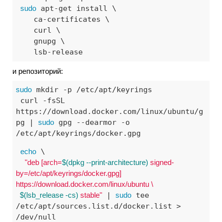
sudo
 apt-get install \

    ca-certificates \

    curl \

    gnupg \

    lsb-release
и репозиторий:
sudo
 mkdir -p /etc/apt/keyrings

 curl -fsSL 
https://download.docker.com/linux/ubuntu/g
pg | 
sudo
 gpg --dearmor -o 
/etc/apt/keyrings/docker.gpg
echo
 \

"deb [arch=
$(dpkg --print-architecture)
 signed-
by=/etc/apt/keyrings/docker.gpg] 
https://download.docker.com/linux/ubuntu \

$(lsb_release -cs)
 stable"
 | 
sudo
 tee 
/etc/apt/sources.list.d/docker.list > 
/dev/null