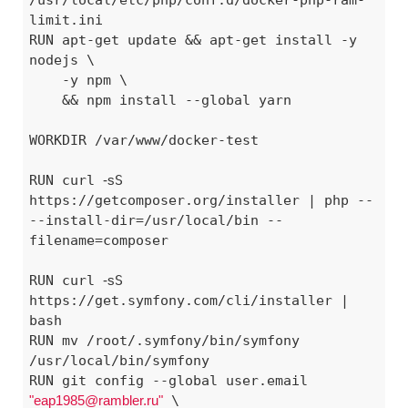
limit.ini

RUN apt-get update && apt-get install -y 
nodejs \

    -y npm \

    && npm install --global yarn

WORKDIR /var/www/docker-test

RUN curl 
-s
S 
https://getcomposer.org/installer | php -- 
--install-dir=/usr/local/bin --
filename=composer

RUN curl 
-s
S 
https://get.symfony.com/cli/installer | 
bash

RUN mv /root/.symfony/bin/symfony 
/usr/local/bin/symfony

RUN git config --global user.email 
"eap1985@rambler.ru"
 \
