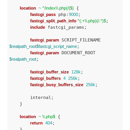
location
~ ^/index\\.php(/|$)
 {

fastcgi_pass
 php:
9000
;

fastcgi_split_path_info
 ^(.+\\.php)(/.*)$
;

include
 fastcgi_params;

fastcgi_param
 SCRIPT_FILENAME 
$realpath_root
$fastcgi_script_name
;

fastcgi_param
 DOCUMENT_ROOT 
$realpath_root
;

fastcgi_buffer_size
128k
;

fastcgi_buffers
4
256k
;

fastcgi_busy_buffers_size
256k
;

        internal;

    }

location
~ \\.php$
 {

return
404
;

    }
