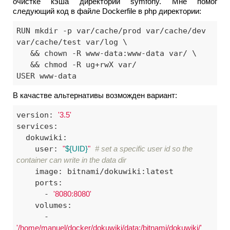
очистке кэша директорий symfony. Мне помог
следующий код в файле Dockerfile в php директории:
RUN mkdir -p var/cache/prod var/cache/dev 
var/cache/test var/log \

   && chown -R www-data:www-data var/ \

   && chmod -R ug+rwX var/

USER www-data
В качастве альтернативы возможден вариант:
version: 
'3.5'
services:

  dokuwiki:

    user: 
"
${UID}
"
# set a specific user id so the 
container can write in the data dir
    image: bitnami/dokuwiki:latest

    ports:

      - 
'8080:8080'
    volumes:

      - 
'/home/manuel/docker/dokuwiki/data:/bitnami/dokuwiki/'