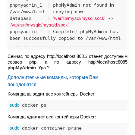
phpmyadmin_1  | phpMyAdmin not found 
in
/var/www/html - copying now...

database      | 
'/var/lib/mysql/mysql.sock'
 -> 
'/var/run/mysqld/mysqld.sock'
phpmyadmin_1  | Complete! phpMyAdmin has 
been successfully copied to /var/www/html

Сейчас по адресу http://localhost:8081/ станет доступным
сервер php, а по адресу http://localhost:8085
phpMyAdmin. Ура
?!
Дополнительные команды, которые Вам
понадобятся:
Команда выводит все контейнеры Docker:
sudo
 docker ps
Команда
удаляет
все контейнеры Docker:
sudo
 docker container prune