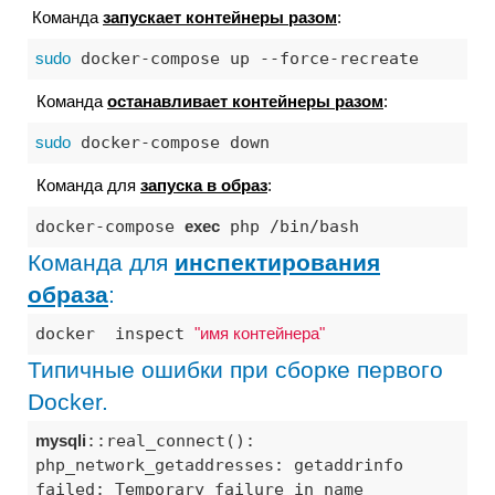
Команда
запускает контейнеры разом
:
sudo
 docker-compose up --force-recreate
Команда
останавливает контейнеры разом
:
sudo
 docker-compose down
Команда для
запуска в образ
:
docker-compose 
exec
 php /bin/bash 
Команда для
инспектирования
образа
:
docker  inspect 
"имя контейнера"
Типичные ошибки при сборке первого
Docker.
mysqli
::real_connect(): 
php_network_getaddresses: getaddrinfo 
failed: Temporary failure in name 