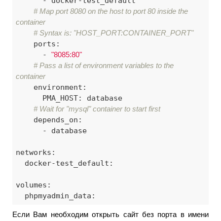
      - docker-test_default

# Map port 8080 on the host to port 80 inside the 
container
# Syntax is: "HOST_PORT:CONTAINER_PORT"
    ports:

      - 
"8085:80"
# Pass a list of environment variables to the 
container
    environment:

      PMA_HOST: database

# Wait for "mysql" container to start first
    depends_on:

      - database

networks:

  docker-test_default:

volumes:

  phpmyadmin_data:
Если Вам необходим открыть сайт без порта в имени