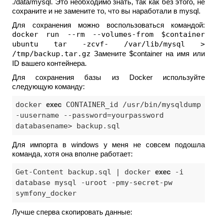
./data/mysql. Это необходимо знать, так как без этого, не
сохраните и не замените то, что вы наработали в mysql.
Для сохранения можно воспользоваться командой:
docker run --rm --volumes-from $container
ubuntu tar -zcvf- /var/lib/mysql >
/tmp/backup.tar.gz
Замените $container на имя или
ID вашего контейнера.
Для сохранения базы из Docker используйте
следующую команду:
docker 
exec
 CONTAINER_id /usr/bin/mysqldump 
-uusername --password=yourpassword 
databasename> backup.sql
Для импорта в windows у меня не совсем подошла
команда, хотя она вполне работает:
Get-Content backup.sql | docker 
exec
 -i 
database mysql -uroot -pmy-secret-pw 
symfony_docker
Лучше сперва скопировать данные: