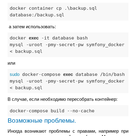
docker container cp .\backup.sql 
database:/backup.sql
а затем использовать:
docker 
exec
 -it database bash

mysql -uroot -pmy-secret-pw symfony_docker 
< backup.sql
или
sudo
 docker-compose 
exec
 database /bin/bash

mysql -uroot -pmy-secret-pw symfony_docker 
< backup.sql
В случае, если необходимо пересобрать контейнер:
docker-compose build --no-cache
Возможные проблемы.
Иногда возникают проблемы с правами, например при