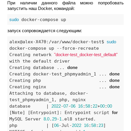
При наличии данного файла можно попробовать
запустить наш Docker, командой:
sudo
 docker-compose up
запуск сопровождается следующим:
alex@alex-X470:/var/www/docker-test$ 
sudo
docker-compose up --force-recreate

Creating network 
"docker-test_docker-test_default"
with the default driver

Creating database ... 
done
Creating docker-test_phpmyadmin_1 ... 
done
Creating php                      ... 
done
Creating nginx                    ... 
done
Attaching to database, docker-
test_phpmyadmin_1, php, nginx

database      | 
2022
-
07
-
06
16
:
58
:
22
+
00
:
00
[Note] [Entrypoint]: Entrypoint script 
for
MySQL Server 
8.0
.
29
-
1
.el8 started.

php           | [
06
-Jul-
2022
16
:
58
:
23
] 