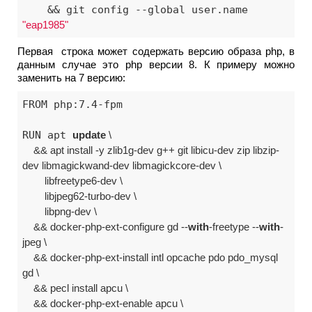
    && git config --global user.name 
"eap1985"
Первая строка может содержать версию образа php, в
данным случае это php версии 8. К примеру можно
заменить на 7 версию:
FROM php:7.4-fpm

RUN apt 
update
 \

    && apt install -y zlib1g-dev g++ git libicu-dev zip libzip-
dev libmagickwand-dev libmagickcore-dev \

        libfreetype6-dev \

        libjpeg62-turbo-dev \

        libpng-dev \

    && docker-php-ext-configure gd --
with
-freetype --
with
-
jpeg \

    && docker-php-ext-install intl opcache pdo pdo_mysql 
gd \

    && pecl install apcu \

    && docker-php-ext-enable apcu \
