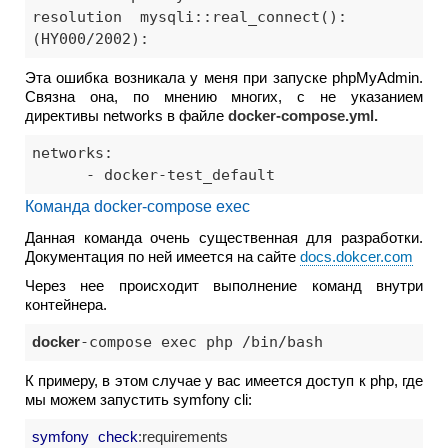
resolution  mysqli::real_connect(): 
(HY000/2002):
Эта ошибка возникала у меня при запуске phpMyAdmin.
Связна она, по мнению многих, с не указанием
директивы networks в файле
docker-compose.yml.
networks:

      - docker-test_default
Команда docker-compose exec
Данная команда очень существенная для разработки.
Документация по ней имеется на сайте
docs.dokcer.com
Через нее происходит выполнение команд внутри
контейнера.
docker
-compose exec php /bin/bash
К примеру, в этом случае у вас имеется доступ к php, где
мы можем запустить symfony cli:
symfony
check
:requirements