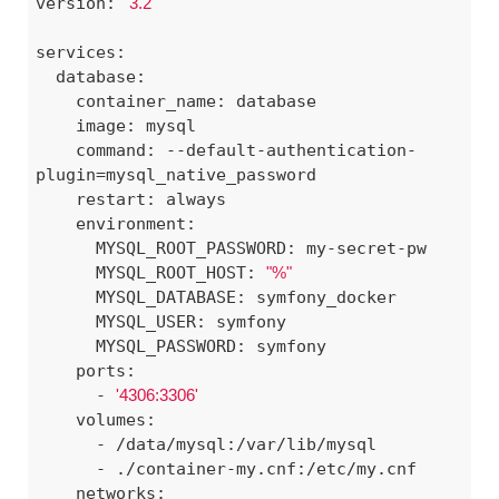
version: 
'3.2'
services:

  database:

    container_name: database

    image: mysql

    command: --default-authentication-
plugin=mysql_native_password

    restart: always

    environment:

      MYSQL_ROOT_PASSWORD: my-secret-pw

      MYSQL_ROOT_HOST: 
"%"
      MYSQL_DATABASE: symfony_docker

      MYSQL_USER: symfony

      MYSQL_PASSWORD: symfony

    ports:

      - 
'4306:3306'
    volumes:

      - /data/mysql:/var/lib/mysql

      - ./container-my.cnf:/etc/my.cnf

    networks:
