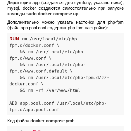
Директории app (создается для symfony, указано ниже),
mysql, docker создаются самостоятельно при запуске
команды
sudo docker-compose up.
Дополнительно можно указать настойки для php-fpm
(файл app.pool.conf содержит php-fpm настройки):
RUN
 rm /usr/local/etc/php-
fpm.d/docker.conf \

    && rm /usr/local/etc/php-
fpm.d/www.conf \

    && rm /usr/local/etc/php-
fpm.d/www.conf.default \

    && rm /usr/local/etc/php-fpm.d/zz-
docker.conf \

    && rm -rf /var/www/html

ADD app.pool.conf /usr/local/etc/php-
fpm.d/app.pool.conf
Код файла
docker-compose.yml
: