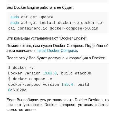
Без Doсker Engine работать не будет:
sudo
 apt-get update

sudo
 apt-get install docker-ce docker-ce-
cli containerd.io docker-compose-plugin
Эти команды устанавливают "Docker Engine".
Помимо этого, нам нужен Docker Compose. Подробно об
этом написано в
Install Docker Compose
.
После это у Вас будет доступна информация о Docker:
$ docker -v

Docker version 
19.03
.
8
, build afacb8b

$ docker-compose -v

docker-compose version 
1.25
.
4
, build 
8
d51620a
Если Вы собираетесь устанавливать Docker Desktop, то
при его установке Docker compose устанавливается
самостоятельно.