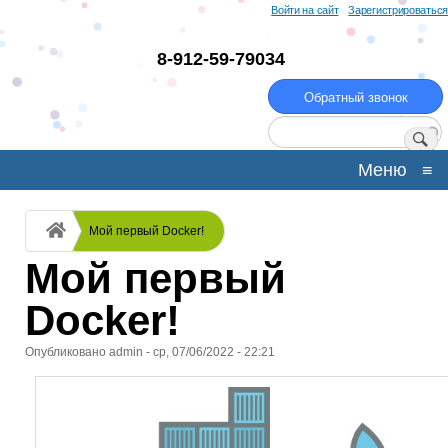
Перейти
Войти на сайт
Зарегистрироваться
к
основному
8-912-59-79034
содержанию
Обратный звонок
Поиск
Меню
≡
Строка
Мой первый Docker!
навигации
Мой первый
Docker!
Опубликовано
admin
-
ср, 07/06/2022 - 22:21