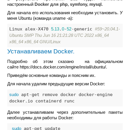
настроенный
Docker для php, symfony, mysql.
Для начала его использования необходим установить. У
меня Ubuntu (команда uname -a):
Linux alex-X470 
5.13
.
0
-
52
-generic 
#59~20.04.1-
Ubuntu SMP Thu Jun 16 21:21:28 UTC 2022 x86_64 
x86_64 x86_64 GNU/Linux
Устанавливаем Docker.
Подробно об этом сказано на официальном
сайте https://docs.docker.com/engine/install/ubuntu/.
Приведём основные команды и поясним их.
Для начала удалим предыдущие версии Docker:
sudo
 apt-get remove docker docker-engine 
docker.io containerd runc
Далее устанавливаем через дополнительные пакеты
необходимы для работы Docker:
sudo
 apt-get update
