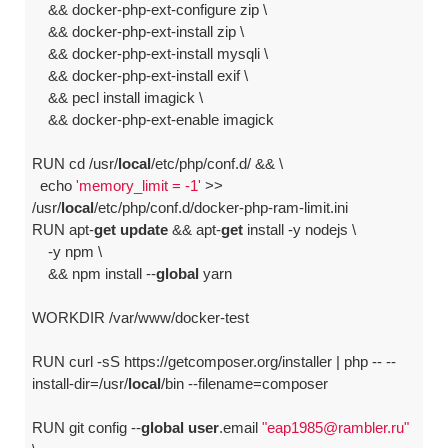
    && docker-php-ext-configure zip \

    && docker-php-ext-install zip \

    && docker-php-ext-install mysqli \

    && docker-php-ext-install exif \

    && pecl install imagick \

    && docker-php-ext-enable imagick

RUN cd /usr/
local
/etc/php/conf.d/ && \

  echo 
'memory_limit = -1'
 >> 
/usr/
local
/etc/php/conf.d/docker-php-ram-limit.ini

RUN apt-
get
update
 && apt-
get
 install -y nodejs \

    -y npm \

    && npm install --
global
 yarn

WORKDIR /var/www/docker-test

RUN curl -sS https://getcomposer.org/installer | php -- --
install-dir=/usr/
local
/bin --filename=composer

RUN git config --
global
user
.email 
"eap1985@rambler.ru"