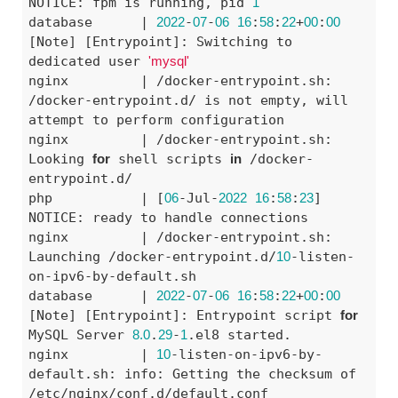
NOTICE: fpm is running, pid 
1
database      | 
2022
-
07
-
06
16
:
58
:
22
+
00
:
00
[Note] [Entrypoint]: Switching to 
dedicated user 
'mysql'
nginx         | /docker-entrypoint.sh: 
/docker-entrypoint.d/ is not empty, will 
attempt to perform configuration

nginx         | /docker-entrypoint.sh: 
Looking 
for
 shell scripts 
in
 /docker-
entrypoint.d/

php           | [
06
-Jul-
2022
16
:
58
:
23
] 
NOTICE: ready to handle connections

nginx         | /docker-entrypoint.sh: 
Launching /docker-entrypoint.d/
10
-listen-
on-ipv6-by-default.sh

database      | 
2022
-
07
-
06
16
:
58
:
22
+
00
:
00
[Note] [Entrypoint]: Entrypoint script 
for
MySQL Server 
8.0
.
29
-
1
.el8 started.

nginx         | 
10
-listen-on-ipv6-by-
default.sh: info: Getting the checksum of 
/etc/nginx/conf.d/default.conf
