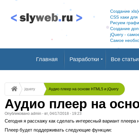
Создание xls
CSS хаки для I
Рисуем графи
Создание доп
jQuery - само
Самое необхо
Главная
Разработки
Все статьи
Статьи о Joomla
Symfomy
Modx Revolution!
Linux, VPS
Html и CSS
Drupal
Docker
Bitrix
Статьи PHP
Строка
jquery
Аудио плеер на основе HTML5 и jQuery
навигации
Аудио плеер на осно
Опубликовано
admin
-
вт, 04/17/2018 - 19:23
Сегодня я расскажу как сделать интересный вариант плеера на
Плеер будет поддерживать следующие функции: