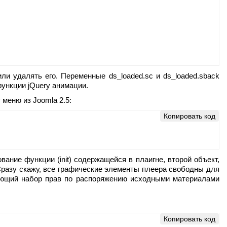
ли удалять его. Переменные ds_loaded.sc и ds_loaded.sback
ункции jQuery анимации.
меню из Joomla 2.5:
Копировать код
ание функции (init) содержащейся в плаигне, второй объект,
m). Сразу скажу, все графические элементы плеера свободны для
млющий набор прав по распоряжению исходными материалами
Копировать код