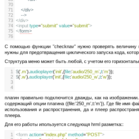
70
71
</div>
72
-->
73
</
div
>
74
<
input
type
=
"submit"
value
=
"submit"
>
75
</
form
>
76
С помощью функции "checknav" нужно проверять величину пр
нужны для предотвращения циклического запуска кода, котор
Структура меню может быть любой, с учетом его горизонталь
1
$
(
'.m'
).
audioplayer
(
'init'
,{
file
:
'audio/250_m'
,
t
:
'm'
});
2
$
(
'.w'
).
audioplayer
(
'init'
,{
file
:
'audio/250_w'
,
t
:
'w'
});
3
4
плагин правильно подключится дважды, как на изображении. 
содержащий опции плагина ({file:'250_m',t:'m'}). Где file им
использования и распространения, да и плеер распростра
плеера.
Для его работы ипользуется следующя hrml разметка::
1
<
form
action
=
"index.php"
method
=
"POST"
>