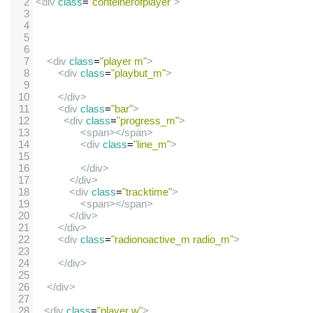
2
<
div
class
=
"conteinerofplayer"
>
3
4
5
6
7
<
div
class
=
"player m"
>
8
<
div
class
=
"playbut_m"
>
9
10
</
div
>
11
<
div
class
=
"bar"
>
12
<
div
class
=
"progress_m"
>
13
<
span
></
span
>
14
<
div
class
=
"line_m"
>
15
16
</
div
>
17
</
div
>
18
<
div
class
=
"tracktime"
>
19
<
span
></
span
>
20
</
div
>
21
</
div
>
22
<
div
class
=
"radionoactive_m radio_m"
>
23
24
</
div
>
25
26
</
div
>
27
28
<
div
class
=
"player w"
>