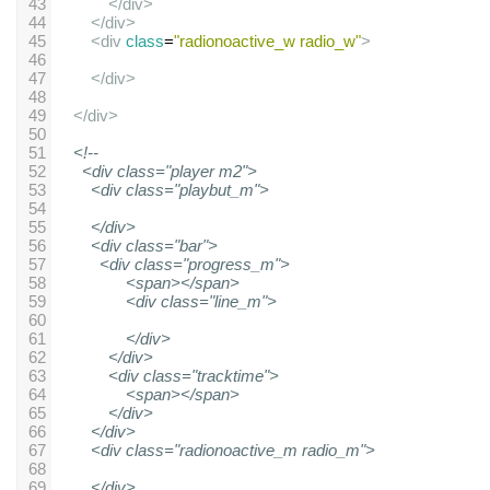
43
</
div
>
44
</
div
>
45
<
div
class
=
"radionoactive_w radio_w"
>
46
47
</
div
>
48
49
</
div
>
50
51
<!--
52
<div class="player m2">
53
<div class="playbut_m">
54
55
</div>
56
<div class="bar">
57
<div class="progress_m">
58
<span></span>
59
<div class="line_m">
60
61
</div>
62
</div>
63
<div class="tracktime">
64
<span></span>
65
</div>
66
</div>
67
<div class="radionoactive_m radio_m">
68
69
</div>