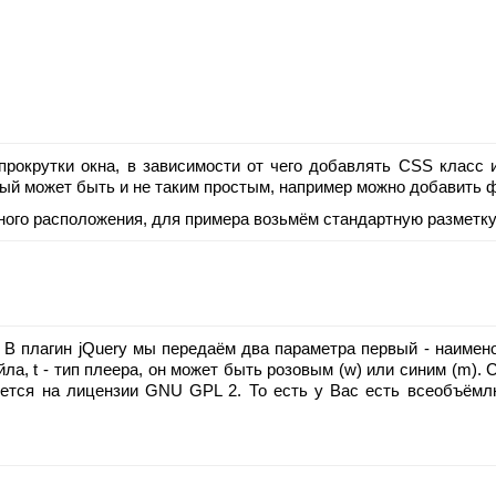
окрутки окна, в зависимости от чего добавлять CSS класс и
ый может быть и не таким простым, например можно добавить ф
ного расположения, для примера возьмём стандартную разметку 
В плагин jQuery мы передаём два параметра первый - наименов
я файла, t - тип плеера, он может быть розовым (w) или синим (
няется на лицензии GNU GPL 2. То есть у Вас есть всеобъё