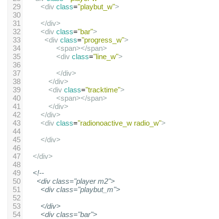
29
<
div
class
=
"playbut_w"
>
30
31
</
div
>
32
<
div
class
=
"bar"
>
33
<
div
class
=
"progress_w"
>
34
<
span
></
span
>
35
<
div
class
=
"line_w"
>
36
37
</
div
>
38
</
div
>
39
<
div
class
=
"tracktime"
>
40
<
span
></
span
>
41
</
div
>
42
</
div
>
43
<
div
class
=
"radionoactive_w radio_w"
>
44
45
</
div
>
46
47
</
div
>
48
49
<!--
50
<div class="player m2">
51
<div class="playbut_m">
52
53
</div>
54
<div class="bar">