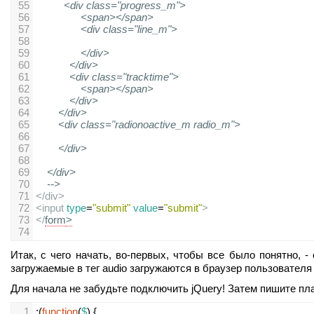
55
<div class="progress_m">
56
<span></span>
57
<div class="line_m">
58
59
</div>
60
</div>
61
<div class="tracktime">
62
<span></span>
63
</div>
64
</div>
65
<div class="radionoactive_m radio_m">
66
67
</div>
68
69
</div>
70
-->
71
</
div
>
72
<
input
type
=
"submit"
value
=
"submit"
>
73
</
form
>
74
Итак, с чего начать, во-первых, чтобы все было понятно, 
загружаемые в тег audio загружаются в браузер пользователя
Для начала не забудьте подключить jQuery! Затем пишите пл
1
;(
function
(
$
) {