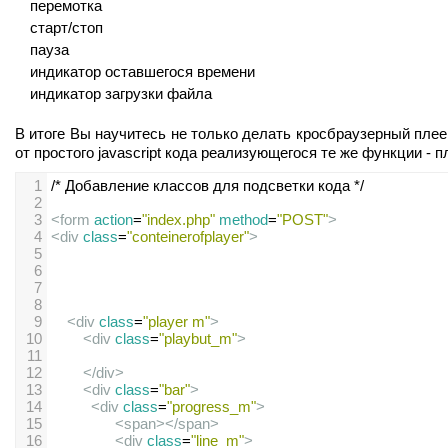
перемотка
старт/стоп
пауза
индикатор оставшегося времени
индикатор загрузки файла
В итоге Вы научитесь не только делать кросбраузерный плеер
от простого javascript кода реализующегося те же функции - 
1
/* Добавление классов для подсветки кода */
2
3
<
form
action
=
"index.php"
method
=
"POST"
>
4
<
div
class
=
"conteinerofplayer"
>
5
6
7
8
9
<
div
class
=
"player m"
>
10
<
div
class
=
"playbut_m"
>
11
12
</
div
>
13
<
div
class
=
"bar"
>
14
<
div
class
=
"progress_m"
>
15
<
span
></
span
>
16
<
div
class
=
"line_m"
>