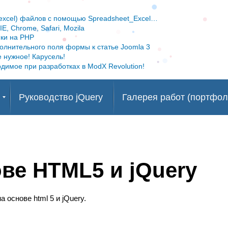
Перейти
к
(excel) файлов с помощью Spreadsheet_Excel…
основному
E, Chrome, Safari, Mozila
ки на PHP
содержанию
олнительного поля формы к статье Joomla 3
е нужное! Карусель!
димое при разработках в ModX Revolution!
Руководство jQuery
Галерея работ (портфол
ве HTML5 и jQuery
 основе html 5 и jQuery.