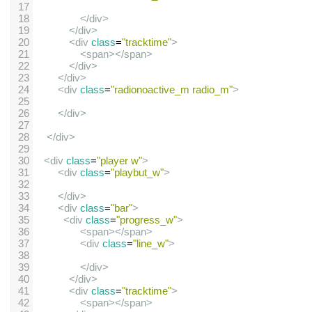
17
18
</
div
>
19
</
div
>
20
<
div
class
=
"tracktime"
>
21
<
span
></
span
>
22
</
div
>
23
</
div
>
24
<
div
class
=
"radionoactive_m radio_m"
>
25
26
</
div
>
27
28
</
div
>
29
30
<
div
class
=
"player w"
>
31
<
div
class
=
"playbut_w"
>
32
33
</
div
>
34
<
div
class
=
"bar"
>
35
<
div
class
=
"progress_w"
>
36
<
span
></
span
>
37
<
div
class
=
"line_w"
>
38
39
</
div
>
40
</
div
>
41
<
div
class
=
"tracktime"
>
42
<
span
></
span
>