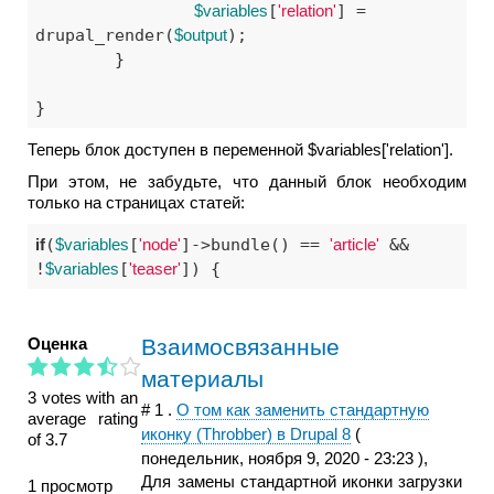
$variables
[
'relation'
] = 
drupal_render(
$output
);

	}

}
Теперь блок доступен в переменной $variables['relation'].
При этом, не забудьте, что данный блок необходим
только на страницах статей:
if
(
$variables
[
'node'
]->bundle() == 
'article'
 && 
!
$variables
[
'teaser'
]) { 
Оценка
Взаимосвязанные
материалы
3 votes with an
#
1
.
О том как заменить стандартную
average rating
иконку (Throbber) в Drupal 8
(
of 3.7
понедельник, ноября 9, 2020 - 23:23
),
Для замены стандартной иконки загрузки
1 просмотр