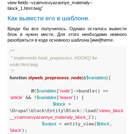
view-fields--vzaimosvyazannye_materialy--
block_1.html.twig"
Как вывести его в шаблоне.
Вроде бы все получилось. Однако осталось вывести
блок в нужно месте. Для этого необходимо немного
разобраться в коде основного шаблона [имя]theme.
/**

 * Implements hook_preprocess_HOOK() for 
node.html.twig.

 */
function
slyweb_preprocess_node
(&
$variables
)
 {
if
(
$variables
[
'node'
]->bundle() == 
'article'
 && !
$variables
[
'teaser'
]) {

$block
 = 
\Drupal\block\Entity\Block::load(
'views_block
__vzaimosvyazannye_materialy_block_1'
);

$output
 = entity_view(
$block
, 
'block'
);
