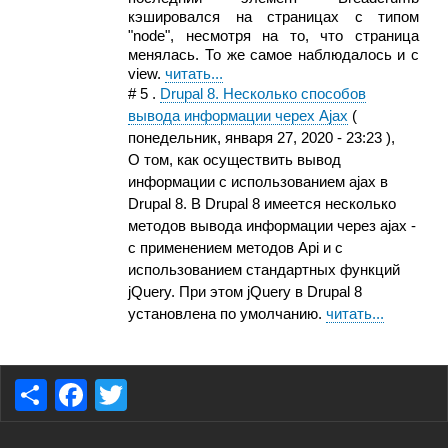
кэшировался на страницах с типом
"node", несмотря на то, что страница
менялась. То же самое наблюдалось и с
view.
читать...
#
5
.
Drupal 8. Несколько способов
вывода информации черех Ajax
(
понедельник, января 27, 2020 - 23:23
),
О том, как осуществить вывод
информации с использованием ajax в
Drupal 8. В Drupal 8 имеется несколько
методов вывода информации через ajax -
c применением методов Api и с
использованием стандартных функций
jQuery. При этом jQuery в Drupal 8
установлена по умолчанию.
читать...
S
F
T
h
a
wi