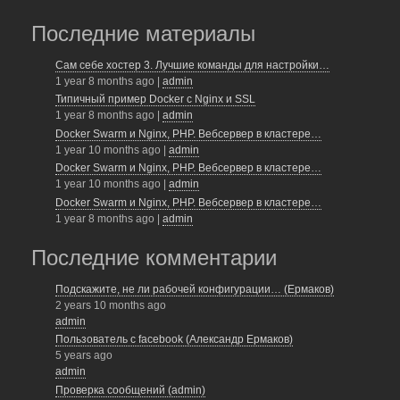
ar
c
tt
e
e
er
Последние материалы
b
Сам себе хостер 3. Лучшие команды для настройки…
1 year 8 months ago
|
admin
o
Типичный пример Docker с Nginx и SSL
o
1 year 8 months ago
|
admin
Docker Swarm и Nginx, PHP. Вебсервер в кластере…
k
1 year 10 months ago
|
admin
Docker Swarm и Nginx, PHP. Вебсервер в кластере…
1 year 10 months ago
|
admin
Docker Swarm и Nginx, PHP. Вебсервер в кластере…
1 year 8 months ago
|
admin
Последние комментарии
Подскажите, не ли рабочей конфигурации… (Ермаков)
2 years 10 months ago
admin
Пользователь с facebook (Александр Ермаков)
5 years ago
admin
Проверка сообщений (admin)