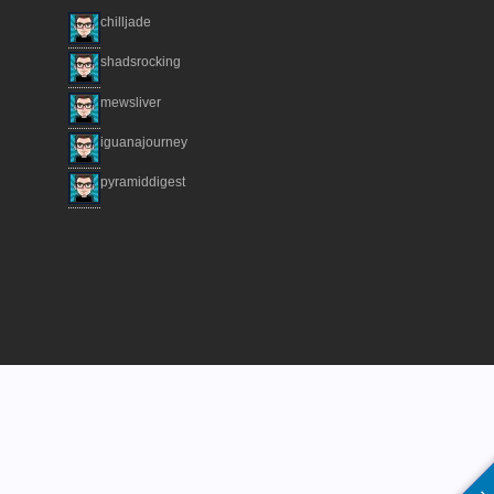
chilljade
shadsrocking
mewsliver
iguanajourney
pyramiddigest