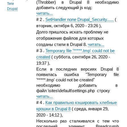
(Throbber) в Drupal 8 необходимо
Теги
добавить следующий js код:
Drupal
читать...
#
2
.
SetHandler none Drupal_Security......
(
вторник, октября 6, 2020 - 23:26
),
Долго пришлось искать проблему не
отображения файлов для которых
созданы стили в Drupal 8.
читать...
#
3
.
Temporary file '*****.tmp' could not be
created
(
суббота, сентября 26, 2020 -
19:37
),
Если в последних версиях Drupal 8
появилась ошибка "Temporary file
'*****.tmp' could not be created"
необходимо добавить в
файл \sites\default\settings.php строку
читать...
#
4
.
Как правильно кэшировать хлебные
крошки в Drupal 8
(
среда, января 29,
2020 - 14:12
),
Несколько раз сталкивался с тем что
последний элемент Breadcrumb