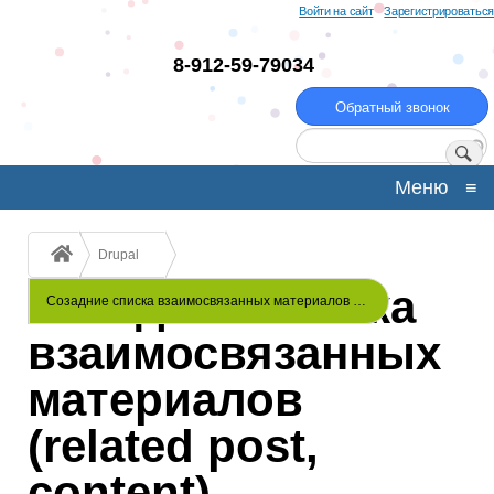
Перейти
Войти на сайт
Зарегистрироваться
к
основному
8-912-59-79034
содержанию
Обратный звонок
Поиск
Меню
≡
Строка
Drupal
навигации
Созадние списка
Созадние списка взаимосвязанных материалов …
взаимосвязанных
материалов
(related post,
content)