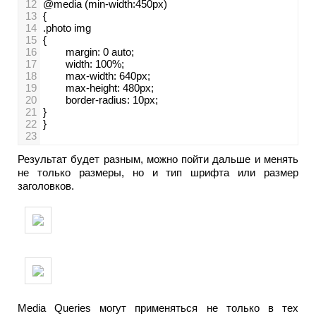
12
@media (min-width:450px)
13
{
14
.photo img
15
{
16
        margin: 0 auto;
17
        width: 100%;
18
        max-width: 640px;
19
        max-height: 480px;      
20
border-radius: 10px;
21
}
22
}                            
23
Результат будет разным, можно пойти дальше и менять
не только размеры, но и тип шрифта или размер
заголовков.
Media Queries могут применяться не только в тех