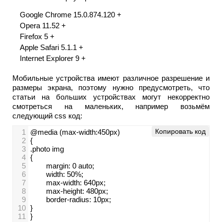
Google Chrome 15.0.874.120 +
Opera 11.52 +
Firefox 5 +
Apple Safari 5.1.1 +
Internet Explorer 9 +
Мобильные устройства имеют различное разрешение и
размеры экрана, поэтому нужно предусмотреть, что
статьи на больших устройствах могут некорректно
смотреться на маленьких, например возьмём
следующий css код:
Копировать код
1
@media (max-width:450px)
2
{
3
.photo img
4
{
5
        margin: 0 auto;
6
        width: 50%;
7
        max-width: 640px;
8
        max-height: 480px;      
9
border-radius: 10px;
10
}
11
}