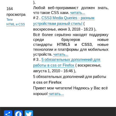
),
Любой веб-программист должен знать,
164
что такое CSS хаки.
читать...
просмотра
#
2
.
CSS3 Media Queries - разным
Теги
устройствам разный стиль!
(
HTML и CSS
воскресенье, июня 3, 2018 - 16:23
),
Всё более серьёзно находят поддержку
среди браузеров новые
стандарты
HTML5 и CSS3
, новые
технологии и платформы для мобильных
устройств.
читать...
#
3
.
5 обязательных дополнений для
работы в css от Firefox
(
воскресенье,
августа 1, 2010 - 16:46
),
5 обязательных дополнений для работы
в
css от Firefox
Привет мои читатели! Надеюсь у Вас всё
хорошо!
читать...
S
F
T