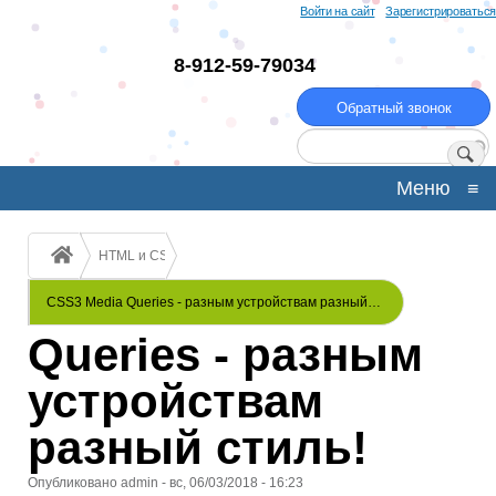
Перейти
Войти на сайт
Зарегистрироваться
к
основному
8-912-59-79034
содержанию
Обратный звонок
Поиск
Меню
≡
Строка
HTML и CSS
навигации
CSS3 Media
CSS3 Media Queries - разным устройствам разный…
Queries - разным
устройствам
разный стиль!
Опубликовано
admin
-
вс, 06/03/2018 - 16:23