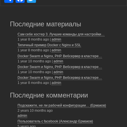
h
a
wi
ar
c
tt
e
e
er
Последние материалы
b
Сам себе хостер 3. Лучшие команды для настройки…
1 year 8 months ago
|
admin
o
Типичный пример Docker с Nginx и SSL
o
1 year 8 months ago
|
admin
Docker Swarm и Nginx, PHP. Вебсервер в кластере…
k
1 year 10 months ago
|
admin
Docker Swarm и Nginx, PHP. Вебсервер в кластере…
1 year 10 months ago
|
admin
Docker Swarm и Nginx, PHP. Вебсервер в кластере…
1 year 8 months ago
|
admin
Последние комментарии
Подскажите, не ли рабочей конфигурации… (Ермаков)
2 years 10 months ago
admin
Пользователь с facebook (Александр Ермаков)
5 years ago