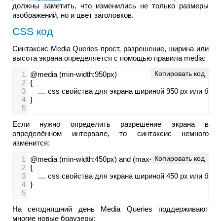
должны заметить, что изменились не только размеры
изображений, но и цвет заголовков.
CSS код
Синтаксис Media Queries прост, разрешение, ширина или
высота экрана определяется с помощью правила media:
Копировать код
1
@media (min-width:950px)
2
{
3
.... css свойства для экрана шириной 950 px или боль
4
}                               
5
Если нужно определить разрешение экрана в
определённом интервале, то синтаксис немного
изменится:
Копировать код
1
@media (min-width:450px) and (max-width:950px)
2
{
3
.... css свойства для экрана шириной 450 px или боль
4
}                             
5
На сегодняшний день Media Queries поддерживают
многие новые браузеры: