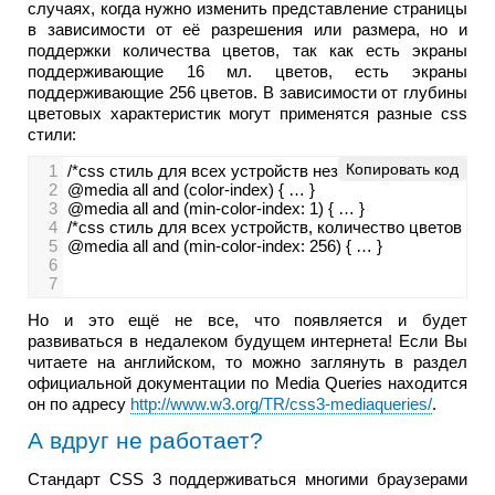
случаях, когда нужно изменить представление страницы
в зависимости от её разрешения или размера, но и
поддержки количества цветов, так как есть экраны
поддерживающие 16 мл. цветов, есть экраны
поддерживающие 256 цветов. В зависимости от глубины
цветовых характеристик могут применятся разные css
стили:
Копировать код
1
/*css стиль для всех устройств независимо от глубины
2
@media all and (color-index) { … }
3
@media all and (min-color-index: 1) { … }
4
/*css стиль для всех устройств, количество цветов у к
5
@media all and (min-color-index: 256) { … }
6
7
Но и это ещё не все, что появляется и будет
развиваться в недалеком будущем интернета! Если Вы
читаете на английском, то можно заглянуть в раздел
официальной документации по Media Queries находится
он по адресу
http://www.w3.org/TR/css3-mediaqueries/
.
А вдруг не работает?
Стандарт CSS 3 поддерживаться многими браузерами