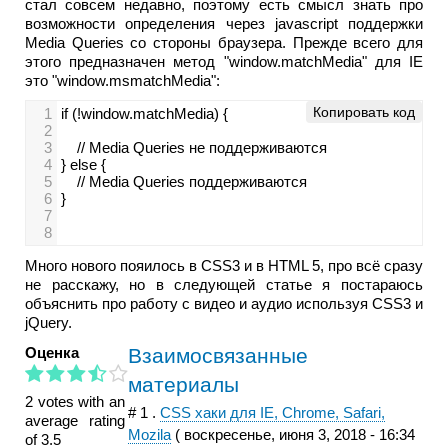
стал совсем недавно, поэтому есть смысл знать про
возможности определения через javascript поддержки
Media Queries со стороны браузера. Прежде всего для
этого предназначен метод "window.matchMedia" для IE
это "window.msmatchMedia":
Копировать код
1
if (!window.matchMedia) {
2
3
// Media Queries не поддерживаются
4
} else {
5
// Media Queries поддерживаются
6
}
7
8
Много нового пояилось в CSS3 и в HTML 5, про всё сразу
не расскажу, но в следующей статье я постараюсь
объяснить про работу с видео и аудио используя CSS3 и
jQuery.
Оценка
Взаимосвязанные
материалы
2 votes with an
#
1
.
CSS хаки для IE, Chrome, Safari,
average rating
Mozila
(
воскресенье, июня 3, 2018 - 16:34
of 3.5