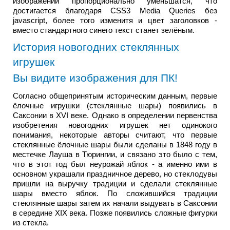
изображений пропорционально уменьшатся, что
достигается благодаря CSS3 Media Queries без
javascript, более того изменитя и цвет заголовков -
вместо стандартного синего текст станет зелёным.
История новогодних стеклянных
игрушек
Вы видите изображения для ПК!
Согласно общепринятым историческим данным, первые
ёлочные игрушки (стеклянные шары) появились в
Саксонии в XVI веке. Однако в определении первенства
изобретения новогодних игрушек нет одинокого
понимания, некоторые авторы считают, что первые
стеклянные ёлочные шары были сделаны в 1848 году в
местечке Лауша в Тюрингии, и связано это было с тем,
что в этот год был неурожай яблок - а именно ими в
основном украшали праздничное дерево, но стеклодувы
пришли на выручку традиции и сделали стеклянные
шары вместо яблок. По сложившийся традиции
стеклянные шары затем их начали выдувать в Саксонии
в середине XIX века. Позже появились сложные фигурки
из стекла.