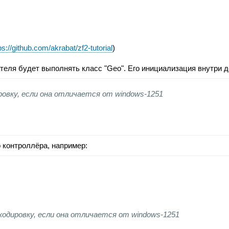
ps://github.com/akrabat/zf2-tutorial
)
еля будет выполнять класс "Geo". Его инициализация внутри 
ровку, если она отличается от windows-1251
 контроллёра, например:
кодировку, если она отличается от windows-1251