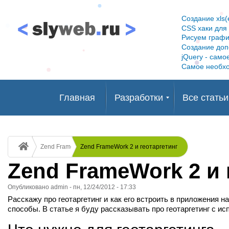
Создание xls
CSS хаки для I
Рисуем графи
Создание доп
jQuery - само
Самое необхо
Главная
Разработки
Все статьи
Статьи о Joomla
Symfomy
Modx Revolution!
Linux, VPS
Html и CSS
Drupal
Docker
Bitrix
Статьи PHP
Строка
Zend Framework
Zend FrameWork 2 и геотаргетинг
навигации
Zend FrameWork 2 и 
Опубликовано
admin
-
пн, 12/24/2012 - 17:33
Расскажу про геотаргетинг и как его встроить в приложения н
способы. В статье я буду рассказывать про геотаргетинг с испо