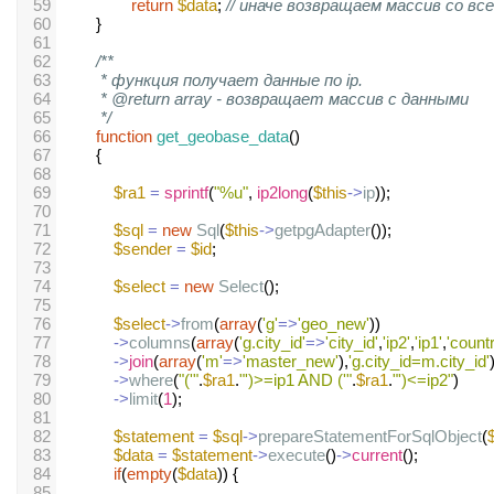
59
return
$data
; 
// иначе возвращаем массив со всеми
60
        }
61
62
/**
63
* функция получает данные по ip.
64
* @return array - возвращает массив с данными
65
*/
66
function
get_geobase_data
()
67
        {
68
69
$ra1
=
sprintf
(
"%u"
, 
ip2long
(
$this
->
ip
));
70
71
$sql
=
new
Sql
(
$this
->
getpgAdapter
());
72
$sender
=
$id
;
73
74
$select
=
new
Select
();
75
76
$select
->
from
(
array
(
'g'
=>
'geo_new'
))
77
->
columns
(
array
(
'g.city_id'
=>
'city_id'
,
'ip2'
,
'ip1'
,
'countr
78
->
join
(
array
(
'm'
=>
'master_new'
),
'g.city_id=m.city_id'
79
->
where
(
"('"
.
$ra1
.
"')>=ip1 AND ('"
.
$ra1
.
"')<=ip2"
)
80
->
limit
(
1
);
81
82
$statement
=
$sql
->
prepareStatementForSqlObject
(
83
$data
=
$statement
->
execute
()
->
current
();
84
if
(
empty
(
$data
)) {
85