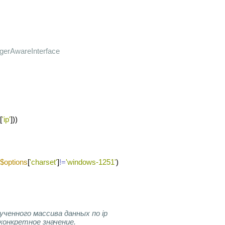
gerAwareInterface
[
'ip'
]))
$options
[
'charset'
]
!=
'windows-1251'
)
ученного массива данных по ip
конкретное значение. 