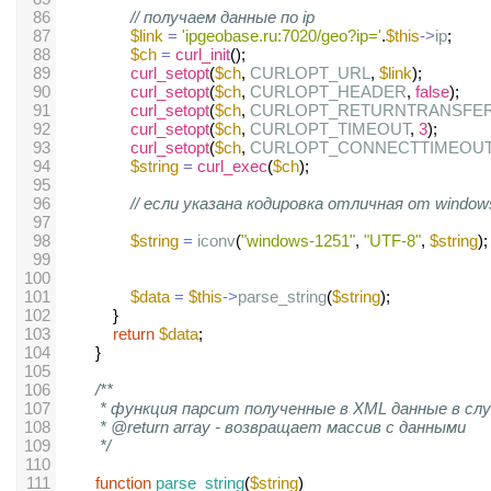
86
// получаем данные по ip
87
$link
=
'ipgeobase.ru:7020/geo?ip='
.
$this
->
ip
;
88
$ch
=
curl_init
();
89
curl_setopt
(
$ch
, 
CURLOPT_URL
, 
$link
);
90
curl_setopt
(
$ch
, 
CURLOPT_HEADER
, 
false
);
91
curl_setopt
(
$ch
, 
CURLOPT_RETURNTRANSFE
92
curl_setopt
(
$ch
, 
CURLOPT_TIMEOUT
, 
3
);
93
curl_setopt
(
$ch
, 
CURLOPT_CONNECTTIMEOU
94
$string
=
curl_exec
(
$ch
);    
95
96
// если указана кодировка отличная от window
97
98
$string
=
iconv
(
"windows-1251"
, 
"UTF-8"
, 
$string
);
99
100
101
$data
=
$this
->
parse_string
(
$string
);
102
            } 
103
return
$data
;
104
        }
105
106
/**
107
* функция парсит полученные в XML данные в слу
108
* @return array - возвращает массив с данными
109
*/
110
111
function
parse_string
(
$string
)