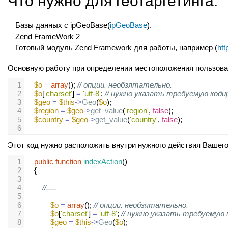
Что нужно для геотаргетинга.
Базы данных с ipGeoBase(
ipGeoBase
).
Zend FrameWork 2
Готовый модуль Zend Framework для работы, например (
htt
Основную работу при определении местоположения пользоват
1
$o
=
array
(); 
// опции. необзятательно.
2
$o
[
'charset'
] 
=
'utf-8'
; 
// нужно указать требуемую коди
3
$geo
=
$this
->
Geo
(
$o
);
4
$region
=
$geo
->
get_value
(
'region'
, 
false
);
5
$country
=
$geo
->
get_value
(
'country'
, 
false
);
6
Этот код нужно расположить внутри нужного действия Вашего
1
public
function
indexAction
()
2
    {
3
4
//.....
5
6
$o
=
array
(); 
// опции. необзятательно.
7
$o
[
'charset'
] 
=
'utf-8'
; 
// нужно указать требуемую 
8
$geo
=
$this
->
Geo
(
$o
);