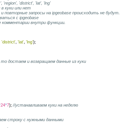
ion', 'district', 'lat', 'lng'
 в куки или нет
ip и повторные запросы на ipgeobase происходить не будут.
ваться с ipgeobase
йте комментарии внутри функции.
, 
'district'
, 
'lat'
, 
'lng'
);
н, то достаем и возвращаем данные из куки
*
24
*
7
); 
//устанавливаем куки на неделю
ащаем строку с нужными данными