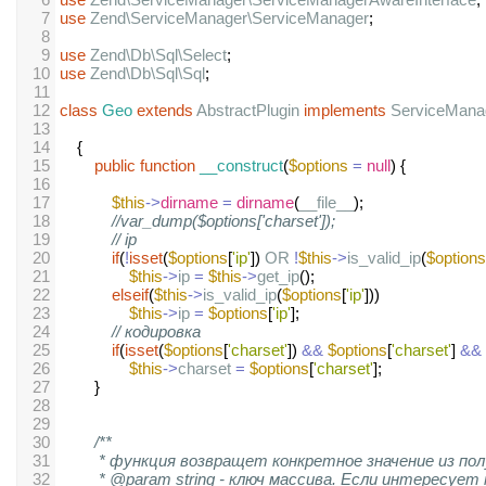
7
use
Zend\ServiceManager\ServiceManager
;
8
9
use
Zend\Db\Sql\Select
;
10
use
Zend\Db\Sql\Sql
;
11
12
class
Geo
extends
AbstractPlugin
implements
ServiceMana
13
14
    {
15
public
function
__construct
(
$options
=
null
) {
16
17
$this
->
dirname
=
dirname
(
__file__
);
18
//var_dump($options['charset']);
19
// ip
20
if
(
!
isset
(
$options
[
'ip'
]) 
OR
!
$this
->
is_valid_ip
(
$options
21
$this
->
ip
=
$this
->
get_ip
(); 
22
elseif
(
$this
->
is_valid_ip
(
$options
[
'ip'
]))          
23
$this
->
ip
=
$options
[
'ip'
];
24
// кодировка
25
if
(
isset
(
$options
[
'charset'
]) 
&&
$options
[
'charset'
] 
&&
26
$this
->
charset
=
$options
[
'charset'
];
27
        }
28
29
30
/**
31
* функция возвращет конкретное значение из пол
32
* @param string - ключ массива. Если интересует 