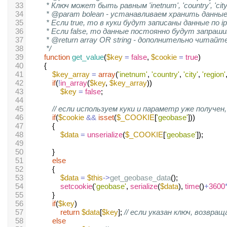
33
* Ключ может быть равным 'inetnum', 'country', 'city', 'reg
34
* @param bolean - устанавливаем хранить данные
35
* Если true, то в куки будут записаны данные по 
36
* Если false, то данные постоянно будут запраши
37
* @return array OR string - дополнительно чита
38
*/
39
function
get_value
(
$key
=
false
, 
$cookie
=
true
)
40
        {
41
$key_array
=
array
(
'inetnum'
, 
'country'
, 
'city'
, 
'region'
42
if
(
!
in_array
(
$key
, 
$key_array
))
43
$key
=
false
;            
44
45
// если используем куки и параметр уже получе
46
if
(
$cookie
&&
isset
(
$_COOKIE
[
'geobase'
]))
47
            {
48
$data
=
unserialize
(
$_COOKIE
[
'geobase'
]);
49
50
            } 
51
else
52
            {
53
$data
=
$this
->
get_geobase_data
();
54
setcookie
(
'geobase'
, 
serialize
(
$data
), 
time
()
+
3600
55
            }            
56
if
(
$key
)
57
return
$data
[
$key
]; 
// если указан ключ, возвр
58
else