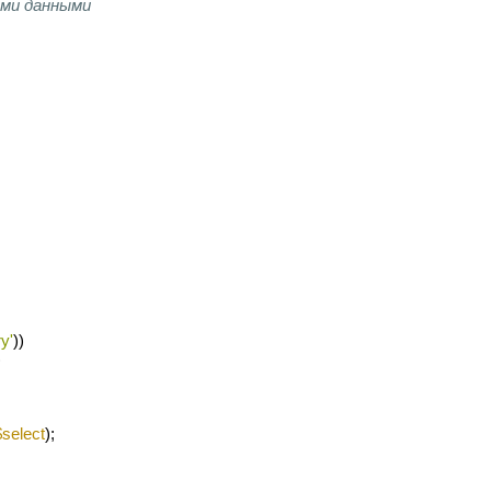
 данными            
y'
))
)
$select
);