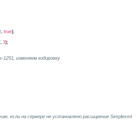
R
, 
true
);
T
, 
3
);
s-1251, изменяем кодировку
чае, если на сервере не установлено расширение Simplexml