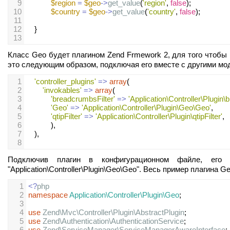
9
$region
=
$geo
->
get_value
(
'region'
, 
false
);
10
$country
=
$geo
->
get_value
(
'country'
, 
false
);
11
12
    }        
13
Класс Geo будет плагином Zend Frmework 2, для того чтобы 
это следующим образом, подключая его вместе с другими мо
1
'controller_plugins'
=>
array
(
2
'invokables'
=>
array
( 
3
'breadcrumbsFilter'
=>
'Application\Controller\Plugin\
4
'Geo'
=>
'Application\Controller\Plugin\Geo\Geo'
,
5
'qtipFilter'
=>
'Application\Controller\Plugin\qtipFilter'
,
6
            ),
7
    ),         
8
Подключив плагин в конфигурационном файле, его необ
"Application\Controller\Plugin\Geo\Geo". Весь пример плагина 
1
<?
php
2
namespace
Application\Controller\Plugin\Geo
;
3
4
use
Zend\Mvc\Controller\Plugin\AbstractPlugin
;
5
use
Zend\Authentication\AuthenticationService
;
6
use
Zend\ServiceManager\ServiceManagerAwareInterface
;