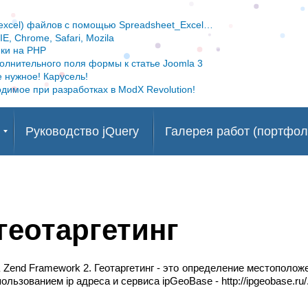
Перейти
к
(excel) файлов с помощью Spreadsheet_Excel…
основному
E, Chrome, Safari, Mozila
ки на PHP
содержанию
олнительного поля формы к статье Joomla 3
е нужное! Карусель!
димое при разработках в ModX Revolution!
Руководство jQuery
Галерея работ (портфол
геотаргетинг
а Zend Framework 2. Геотаргетинг - это определение местополож
льзованием ip адреса и сервиса ipGeoBase - http://ipgeobase.ru/