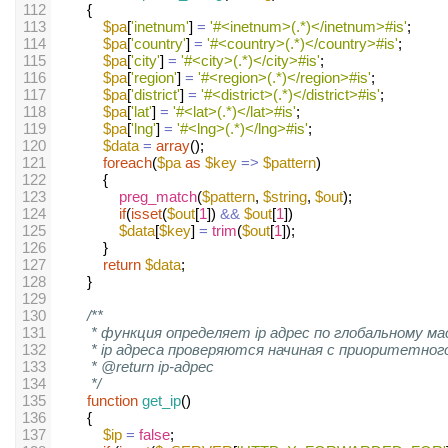
112
        {
113
$pa
[
'inetnum'
] 
=
'#<inetnum>(.*)</inetnum>#is'
;
114
$pa
[
'country'
] 
=
'#<country>(.*)</country>#is'
;
115
$pa
[
'city'
] 
=
'#<city>(.*)</city>#is'
;
116
$pa
[
'region'
] 
=
'#<region>(.*)</region>#is'
;
117
$pa
[
'district'
] 
=
'#<district>(.*)</district>#is'
;
118
$pa
[
'lat'
] 
=
'#<lat>(.*)</lat>#is'
;
119
$pa
[
'lng'
] 
=
'#<lng>(.*)</lng>#is'
;
120
$data
=
array
();
121
foreach
(
$pa
as
$key
=>
$pattern
)
122
            {
123
preg_match
(
$pattern
, 
$string
, 
$out
);
124
if
(
isset
(
$out
[
1
]) 
&&
$out
[
1
])
125
$data
[
$key
] 
=
trim
(
$out
[
1
]);
126
            }
127
return
$data
;
128
        }
129
130
/**
131
* функция определяет ip адрес по глобальному 
132
* ip адреса проверяются начиная с приоритетного
133
* @return ip-адрес
134
*/
135
function
get_ip
()
136
        {
137
$ip
=
false
;