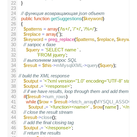
22
  }
23
24
// функция возвращающая json объект
25
public
function
getSuggestions
(
$keyword
)
26
  {
27
$patterns
=
array
(
'/\s+/'
, 
'/"+/'
, 
'/%+/'
);
28
$replace
=
array
(
''
);
29
$keyword
=
preg_replace
(
$patterns
, 
$replace
, 
$keyword
30
// запрос к базе
31
$query
=
'SELECT name '
 .
32
'FROM jquery'
;
33
// выполняем запрос SQL
34
$result
=
$this
->
mMysqliXML
->
query
(
$query
);
35
36
// build the XML response
37
$output
=
'<?xml version="1.0" encoding="UTF-8" stand
38
$output
 .
=
'<response>'
;    
39
// if we have results, loop through them and add them to t
40
if
(
$result
->
num_rows
)
41
while
 (
$row
=
$result
->
fetch_array
(
MYSQLI_ASSOC
)) 
42
$output
 .
=
'<function><name>'
 . 
$row
[
'name'
] . 
'</name
43
// close the result stream 
44
$result
->
close
();
45
// add the final closing tag
46
$output
 .
=
'</response>'
;   
47
// return the results