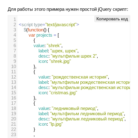
Для работы этого примера нужен простой jQuery скрипт:
Копировать код
1
2
<
script
type
=
"text/javascript"
>
3
$
(
function
() {
4
var
projects
=
 [
5
{
6
value
: 
"shrek"
,
7
label
: 
"шрек, шрек"
,
8
desc
: 
"мультфильм шрек 2"
,
9
icon
: 
"shrek.jpg"
10
},
11
{
12
value
: 
"рождественская история"
,
13
label
: 
"мультфильм рождественская история"
,
14
desc
: 
"мультфильм рождественская история"
,
15
icon
: 
"cristmas.jpg"
16
},
17
{
18
value
: 
"ледниковый период"
,
19
label
: 
"мультфильм ледниковый период"
,
20
desc
: 
"мультфильм ледниковый период"
,
21
icon
: 
"lp.jpg"
22
}
23
,