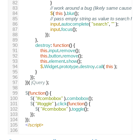
82
}
83
// work around a bug (likely same cause as
84
$
( 
this
 ).
blur
();
85
// pass empty string as value to search for, d
86
input
.
autocomplete
( 
"search"
, 
""
 );
87
input
.
focus
();
88
});
89
},
90
destroy
: 
function
() {
91
this
.
input
.
remove
();
92
this
.
button
.
remove
();
93
this
.
element
.
show
();
94
$
.
Widget
.
prototype
.
destroy
.
call
( 
this
 );
95
}
96
});
97
})( 
jQuery
 );
98
99
$
(
function
() {
100
$
( 
"#combobox"
 ).
combobox
();
101
$
( 
"#toggle"
 ).
click
(
function
() {
102
$
( 
"#combobox"
 ).
toggle
();
103
});
104
});
105
<
/script>
106