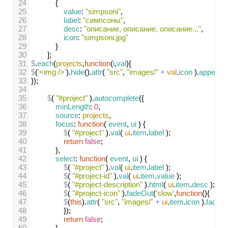
24
{
25
value
: 
"simpsoni"
,
26
label
: 
"симпсоны"
,
27
desc
: 
"описание, описание, описание..."
,
28
icon
: 
"simpsoni.jpg"
29
}
30
];
31
$
.
each
(
projects
,
function
(
i
,
val
){
32
$
(
'<img />'
).
hide
().
attr
( 
"src"
, 
"images/"
+
val
.
icon
 ).
appendT
33
});
34
35
$
( 
"#project"
 ).
autocomplete
({
36
minLength
: 
0
,
37
source
: 
projects
,
38
focus
: 
function
( 
event
, 
ui
 ) {
39
$
( 
"#project"
 ).
val
( 
ui
.
item
.
label
 );
40
return
false
;
41
},
42
select
: 
function
( 
event
, 
ui
 ) {
43
$
( 
"#project"
 ).
val
( 
ui
.
item
.
label
 );
44
$
( 
"#project-id"
 ).
val
( 
ui
.
item
.
value
 );
45
$
( 
"#project-description"
 ).
html
( 
ui
.
item
.
desc
 );
46
$
( 
"#project-icon"
 ).
fadeOut
(
'slow'
,
function
(){
47
$
(
this
).
attr
( 
"src"
, 
"images/"
+
ui
.
item
.
icon
 ).
fadeIn
48
});
49
return
false
;
50
}