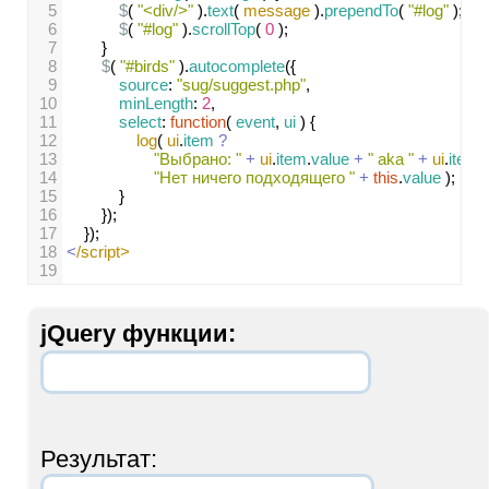
5
$
( 
"<div/>"
 ).
text
( 
message
 ).
prependTo
( 
"#log"
 );
6
$
( 
"#log"
 ).
scrollTop
( 
0
 );
7
}
8
$
( 
"#birds"
 ).
autocomplete
({
9
source
: 
"sug/suggest.php"
,
10
minLength
: 
2
,
11
select
: 
function
( 
event
, 
ui
 ) {
12
log
( 
ui
.
item
?
13
"Выбрано: "
+
ui
.
item
.
value
+
" aka "
+
ui
.
item
.
14
"Нет ничего подходящего "
+
this
.
value
 );
15
}
16
});
17
});
18
<
/script>
19
jQuery функции:
Результат: