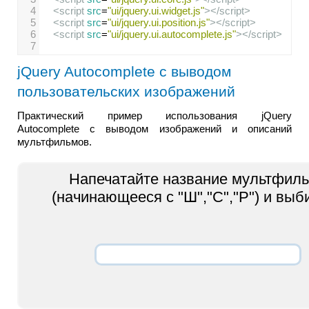
4
<
script
src
=
"ui/jquery.ui.widget.js"
></
script
>
5
<
script
src
=
"ui/jquery.ui.position.js"
></
script
>
6
<
script
src
=
"ui/jquery.ui.autocomplete.js"
></
script
>
7
jQuery Autocomplete с выводом
пользовательских изображений
Практический пример использования jQuery
Autocomplete с выводом изображений и описаний
мультфильмов.
Напечатайте название мультфил
(начинающееся с "Ш","С","Р") и выб