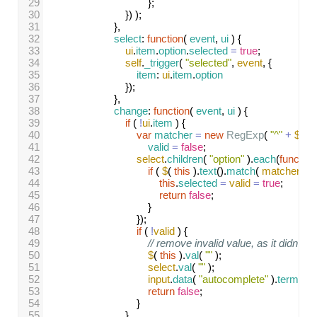
29
};
30
}) );
31
},
32
select
: 
function
( 
event
, 
ui
 ) {
33
ui
.
item
.
option
.
selected
=
true
;
34
self
.
_trigger
( 
"selected"
, 
event
, {
35
item
: 
ui
.
item
.
option
36
});
37
},
38
change
: 
function
( 
event
, 
ui
 ) {
39
if
 ( 
!
ui
.
item
 ) {
40
var
matcher
=
new
RegExp
( 
"^"
+
$
.
ui
.
41
valid
=
false
;
42
select
.
children
( 
"option"
 ).
each
(
function
43
if
 ( 
$
( 
this
 ).
text
().
match
( 
matcher
 ) ) 
44
this
.
selected
=
valid
=
true
;
45
return
false
;
46
}
47
});
48
if
 ( 
!
valid
 ) {
49
// remove invalid value, as it didn't 
50
$
( 
this
 ).
val
( 
""
 );
51
select
.
val
( 
""
 );
52
input
.
data
( 
"autocomplete"
 ).
term
=
"
53
return
false
;
54
}
55
}