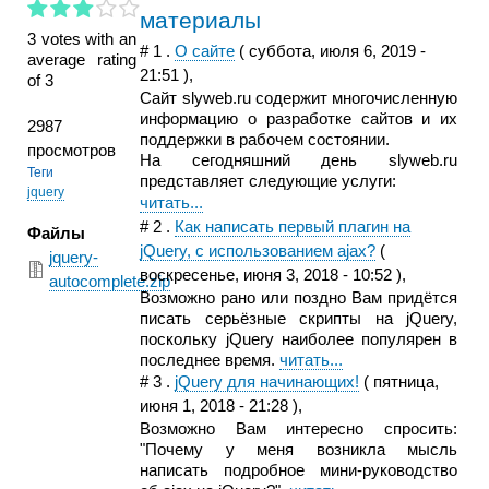
материалы
3 votes with an
#
1
.
О сайте
(
суббота, июля 6, 2019 -
average rating
21:51
),
of 3
Сайт slyweb.ru содержит многочисленную
информацию о разработке сайтов и их
2987
поддержки в рабочем состоянии.
просмотров
На сегодняшний день slyweb.ru
Теги
представляет следующие услуги:
jquery
читать...
#
2
.
Как написать первый плагин на
Файлы
jQuery, с использованием ajax?
(
jquery-
воскресенье, июня 3, 2018 - 10:52
),
autocomplete.zip
Возможно рано или поздно Вам придётся
писать серьёзные скрипты на jQuery,
поскольку jQuery наиболее популярен в
последнее время.
читать...
#
3
.
jQuery для начинающих!
(
пятница,
июня 1, 2018 - 21:28
),
Возможно Вам интересно спросить:
"Почему у меня возникла мысль
написать подробное мини-руководство