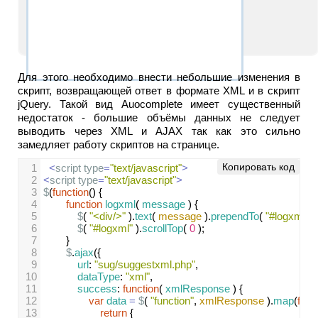
Для этого необходимо внести небольшие изменения в
скрипт, возвращающей ответ в формате XML и в скрипт
jQuery. Такой вид Auocomplete имеет существенный
недостаток - большие объёмы данных не следует
выводить через XML и AJAX так как это сильно
замедляет работу скриптов на странице.
Копировать код
1
<
script
type
=
"text/javascript"
>
2
<
script
type
=
"text/javascript"
>
3
$
(
function
() {
4
function
logxml
( 
message
 ) {
5
$
( 
"<div/>"
 ).
text
( 
message
 ).
prependTo
( 
"#logxml"
 );
6
$
( 
"#logxml"
 ).
scrollTop
( 
0
 );
7
}
8
$
.
ajax
({
9
url
: 
"sug/suggestxml.php"
,
10
dataType
: 
"xml"
,
11
success
: 
function
( 
xmlResponse
 ) {
12
var
data
=
$
( 
"function"
, 
xmlResponse
 ).
map
(
func
13
return
 {