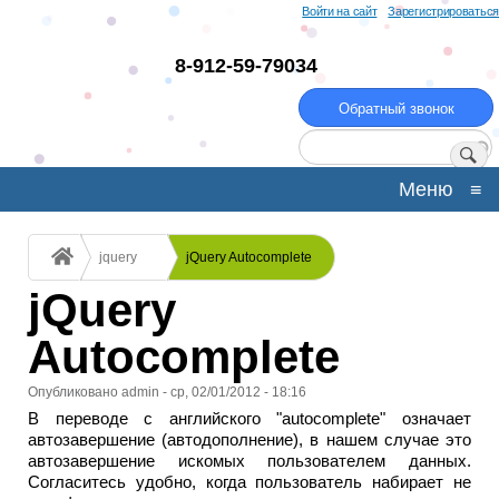
Перейти
Войти на сайт
Зарегистрироваться
к
основному
8-912-59-79034
содержанию
Обратный звонок
Поиск
Меню
≡
Строка
jquery
jQuery Autocomplete
навигации
jQuery
Autocomplete
Опубликовано
admin
-
ср, 02/01/2012 - 18:16
В переводе с английского "autocomplete" означает
автозавершение (автодополнение), в нашем случае это
автозавершение искомых пользователем данных.
Согласитесь удобно, когда пользователь набирает не