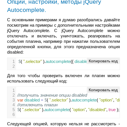
Опции, настройки, методы jQuery
Autocomplete.
С основными примерами я думаю разобрались давайте
посмотрим на примеры с дополнительными настройками
jQuery Autocomplete. С jQuery Autocomplete можно
отключать и включать, уничтожать, реагировать на
события плагина, например при нажатии пользователем
определенной кнопки, для этого предназначена опция
disabled:
Копировать код
1
$
( 
".selector"
 ).
autocomplete
({ 
disabled
: 
true
 });
2
Для того чтобы проверить включен ли плагин можно
использовать следующий код:
Копировать код
1
2
//получить значение опции disabled
3
var
disabled
=
$
( 
".selector"
 ).
autocomplete
( 
"option"
, 
"disab
4
//отключить плагин
5
$
( 
".selector"
 ).
autocomplete
( 
"option"
, 
"disabled"
, 
true
 );
6
Следующей опцией, которую нельзя не рассмотреть -