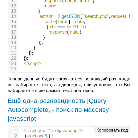
11
response
( 
cache
[ 
term
 ] );
12
return
;
13
}
14
lastXhr
=
$
.
getJSON
( 
"search.php"
, 
request
, 
func
15
cache
[ 
term
 ] 
=
data
;
16
if
 ( 
xhr
===
lastXhr
 ) {
17
response
( 
data
 );
18
}
19
});
20
}
21
});
22
});
23
<
/script>
24
Теперь данные будут загружаться не каждый раз, когда
вы набираете текст, а единожды, при условии, что Вы
набираете тот же самый текст повторно.
Ещё одна разновидность jQuery
Autocomplete, - поиск по массиву
javascript
Копировать код
1
<
script
type
=
"text/javascript"
>
2
(
function
( 
$
 ) {