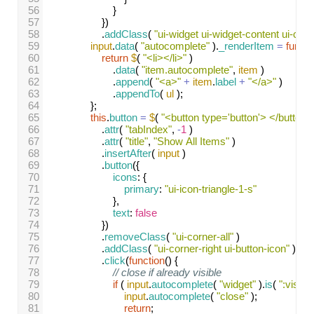
56
}
57
})
58
.
addClass
( 
"ui-widget ui-widget-content ui-corne
59
input
.
data
( 
"autocomplete"
 ).
_renderItem
=
functi
60
return
$
( 
"<li></li>"
 )
61
.
data
( 
"item.autocomplete"
, 
item
 )
62
.
append
( 
"<a>"
+
item
.
label
+
"</a>"
 )
63
.
appendTo
( 
ul
 );
64
};
65
this
.
button
=
$
( 
"<button type='button'> </button>
66
.
attr
( 
"tabIndex"
, 
-
1
 )
67
.
attr
( 
"title"
, 
"Show All Items"
 )
68
.
insertAfter
( 
input
 )
69
.
button
({
70
icons
: {
71
primary
: 
"ui-icon-triangle-1-s"
72
},
73
text
: 
false
74
})
75
.
removeClass
( 
"ui-corner-all"
 )
76
.
addClass
( 
"ui-corner-right ui-button-icon"
 )
77
.
click
(
function
() {
78
// close if already visible
79
if
 ( 
input
.
autocomplete
( 
"widget"
 ).
is
( 
":visible
80
input
.
autocomplete
( 
"close"
 );
81
return
;