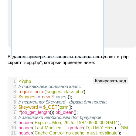
В даном примере все запросы плагина поступают в php
скрипт "sug.php", который приведён ниже:
Копировать код
1
<?php
2
// подключаем основной класс  
3
require_once
(
'suggest.class.php'
);
4
$suggest
=
new
Suggest
();
5
// перменная $keyword - фраза для поиска
6
$keyword
=
$_GET
[
'term'
];
7
if
(
ob_get_length
()) 
ob_clean
();
8
// заголовки необходимы для браузеров
9
header
(
'Expires: Mon, 26 Jul 1997 05:00:00 GMT'
 ); 
10
header
(
'Last-Modified: '
 . 
gmdate
(
'D, d M Y H:i:s'
) . 
'GMT'
); 
11
header
(
'Cache-Control: no-cache, must-revalidate'
); 