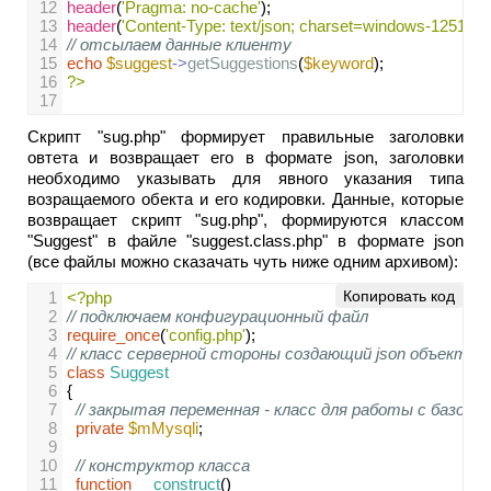
12
header
(
'Pragma: no-cache'
);
13
header
(
'Content-Type: text/json; charset=windows-1251;'
);
14
// отсылаем данные клиенту
15
echo
$suggest
->
getSuggestions
(
$keyword
);
16
?>
17
Скрипт "sug.php" формирует правильные заголовки
овтета и возвращает его в формате json, заголовки
необходимо указывать для явного указания типа
возращаемого обекта и его кодировки. Данные, которые
возвращает скрипт "sug.php", формируются классом
"Suggest" в файле "suggest.class.php" в формате json
(все файлы можно сказачать чуть ниже одним архивом):
Копировать код
1
<?php
2
// подключаем конфигурационный файл
3
require_once
(
'config.php'
);
4
// класс серверной стороны создающий json объект дл
5
class
Suggest
6
{
7
// закрытая переменная - класс для работы с базой 
8
private
$mMysqli
;
9
10
// конструктор класса
11
function
__construct
() 