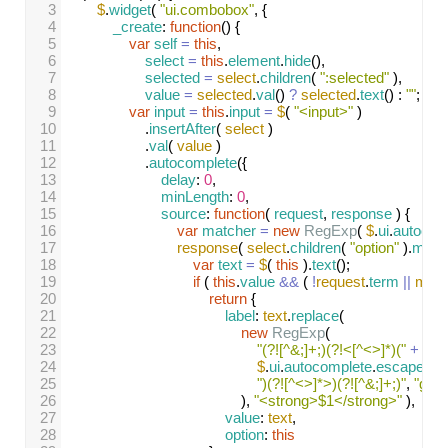
3
$
.
widget
( 
"ui.combobox"
, {
4
_create
: 
function
() {
5
var
self
=
this
,
6
select
=
this
.
element
.
hide
(),
7
selected
=
select
.
children
( 
":selected"
 ),
8
value
=
selected
.
val
() 
?
selected
.
text
() : 
""
;
9
var
input
=
this
.
input
=
$
( 
"<input>"
 )
10
.
insertAfter
( 
select
 )
11
.
val
( 
value
 )
12
.
autocomplete
({
13
delay
: 
0
,
14
minLength
: 
0
,
15
source
: 
function
( 
request
, 
response
 ) {
16
var
matcher
=
new
RegExp
( 
$
.
ui
.
autocom
17
response
( 
select
.
children
( 
"option"
 ).
map
(
18
var
text
=
$
( 
this
 ).
text
();
19
if
 ( 
this
.
value
&&
 ( 
!
request
.
term
||
matc
20
return
 {
21
label
: 
text
.
replace
(
22
new
RegExp
(
23
"(?![^&;]+;)(?!<[^<>]*)("
+
24
$
.
ui
.
autocomplete
.
escapeRe
25
")(?![^<>]*>)(?![^&;]+;)"
, 
"gi"
26
), 
"<strong>$1</strong>"
 ),
27
value
: 
text
,
28
option
: 
this