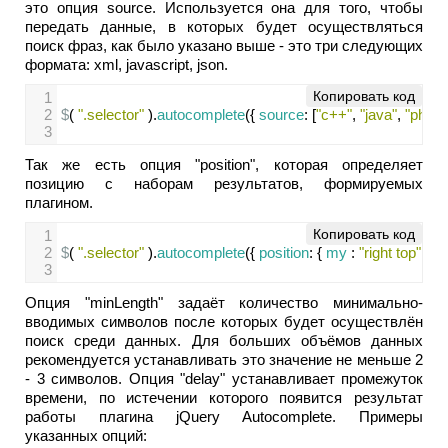
это опция source. Используется она для того, чтобы
передать данные, в которых будет осуществляться
поиск фраз, как было указано выше - это три следующих
формата: xml, javascript, json.
Копировать код
1
2
$
( 
".selector"
 ).
autocomplete
({ 
source
: [
"c++"
, 
"java"
, 
"php"
, 
3
Так же есть опция "position", которая определяет
позицию с наборам результатов, формируемых
плагином.
Копировать код
1
2
$
( 
".selector"
 ).
autocomplete
({ 
position
: { 
my
 : 
"right top"
, 
at
:
3
Опция "minLength" задаёт количество минимально-
вводимых символов после которых будет осуществлён
поиск среди данных. Для больших объёмов данных
рекомендуется устанавливать это значение не меньше 2
- 3 символов. Опция "delay" устанавливает промежуток
времени, по истечении которого появится результат
работы плагина jQuery Autocomplete. Примеры
указанных опций: