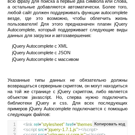
всю фразу для поиска а первые два символа или слова,
а остальные добавляются автоматически. Более того,
любой сайт должен поддерживать функции autocomplete
везде, где это возможно, чтобы облегчить жизнь
пользователя! Для этого предназначен плагин jQuery
Autocomplete, который поддерживает следующие виды
данных для загрузки и автозавершения:
jQuery Autocomplete с XML
jQuery Autocomplete с JSON
jQuery Autocomplete с массивом
Указанные типы данных не обязательно должны
возвращаться серверным скриптом, он могут находиться
на той же странице с jQuery скриптом, либо является
объектом javascript. Но, сперва нужно подключить
библиотеки jQuery и css. Для всех последующих
примеров jQuery Autocomplete подключается с помощью
следующих файлов:
Копировать код
1
<
link
rel
=
"stylesheet"
href
=
"themes/base/jquery.ui.all.css
2
<
script
src
=
"jquery-1.7.1.js"
></
script
>
3
<
script
src
=
"ui/jquery.ui.core.js"
></
script
>