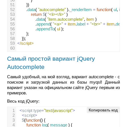
51
})
52
.
data
( 
"autocomplete"
 ).
_renderItem
=
function
( 
ul
, 
item
53
return
$
( 
"<li></li>"
 )
54
.
data
( 
"item.autocomplete"
, 
item
 )
55
.
append
( 
"<a>"
+
item
.
label
+
"<br>"
+
item
.
desc
56
.
appendTo
( 
ul
 );
57
};
58
});
59
<
/script>
60
Самый простой вариант jQuery
Autocomplete
Самый удобный, на мой взгляд, вариант autocomplete - с
поиском и загрузкой данных из базы myqsl! Данный
вариант указан на официальном сайте jQuery первым из
примеров.
Весь код jQuery:
Копировать код
1
<
script
type
=
"text/javascript"
>
2
<
script
>
3
$
(
function
() {
4
function
log
( 
message
 ) {