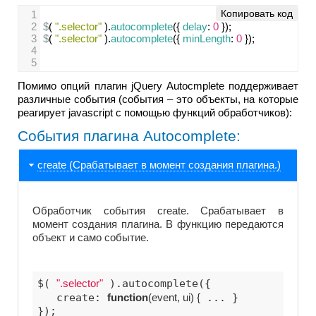
Копировать код
1
2
$
( 
".selector"
 ).
autocomplete
({ 
delay
: 
0
 });
3
$
( 
".selector"
 ).
autocomplete
({ 
minLength
: 
0
 });
4
5
Помимо опций плагин jQuery Autocmplete поддерживает
различные события (события – это объекты, на которые
реагирует javascript с помощью функций обработчиков):
Cобытия плагина Autocomplete:
create (Срабатывает в момент создания плагина.)
Обработчик события create. Срабатывает в
момент создания плагина. В функцию передаются
объект и само событие.
$( 
".selector"
 ).autocomplete({

   create: 
function
(event, ui)
 {
 ... }

});