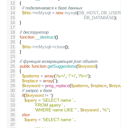
12
  {   
13
// подключаемся к базе данных
14
$this
->
mMysqli
=
new
mysqli
(
DB_HOST
, 
DB_USER
, 
D
15
DB_DATABASE
);    
16
  }
17
18
// деструктор   
19
function
__destruct
() 
20
  {
21
$this
->
mMysqli
->
close
();
22
  }
23
24
// функция возвращающая json объект
25
public
function
getSuggestions
(
$keyword
)
26
  {
27
$patterns
=
array
(
'/\s+/'
, 
'/"+/'
, 
'/%+/'
);
28
$replace
=
array
(
''
);
29
$keyword
=
preg_replace
(
$patterns
, 
$replace
, 
$keyword
30
// запрос к базе
31
if
(
$keyword
!=
''
)
32
$query
=
'SELECT name '
 .
33
'FROM jquery '
 . 
34
'WHERE name LIKE "'
 . 
$keyword
 . 
'%"'
;
35
else
36
$query
=
'SELECT name '
 .
37