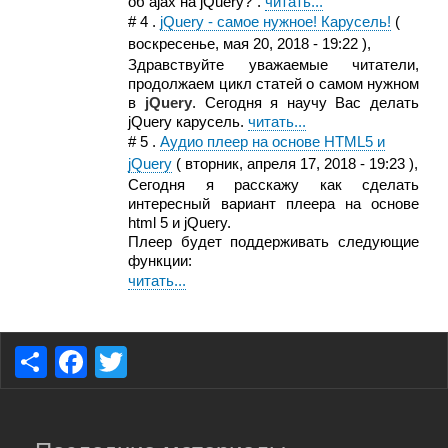
об ajax на jQuery?".
читать...
#
4
.
jQuery - самое нужное! Карусель!
(
воскресенье, мая 20, 2018 - 19:22
),
Здравствуйте уважаемые читатели,
продолжаем цикл статей о самом нужном
в
jQuery
. Сегодня я научу Вас делать
jQuery карусель.
читать...
#
5
.
Аудио плеер на основе HTML5 и
jQuery
(
вторник, апреля 17, 2018 - 19:23
),
Сегодня я расскажу как сделать
интересный вариант плеера на основе
html 5 и jQuery.
Плеер будет поддерживать следующие
функции:
читать...
S
F
T
h
a
wi
ar
c
tt