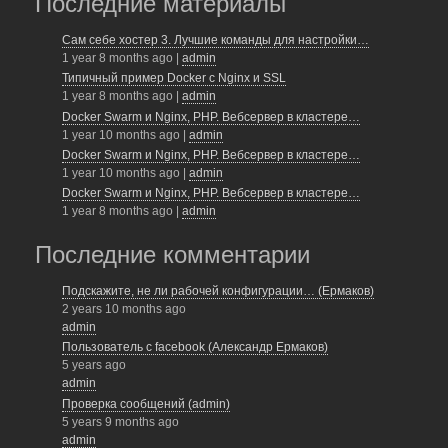
e
e
er
Последние материалы
b
Сам себе хостер 3. Лучшие команды для настройки…
1 year 8 months ago
|
admin
o
Типичный пример Docker с Nginx и SSL
o
1 year 8 months ago
|
admin
Docker Swarm и Nginx, PHP. Вебсервер в кластере…
k
1 year 10 months ago
|
admin
Docker Swarm и Nginx, PHP. Вебсервер в кластере…
1 year 10 months ago
|
admin
Docker Swarm и Nginx, PHP. Вебсервер в кластере…
1 year 8 months ago
|
admin
Последние комментарии
Подскажите, не ли рабочей конфигурации… (Ермаков)
2 years 10 months ago
admin
Пользователь с facebook (Александр Ермаков)
5 years ago
admin
Проверка сообщений (admin)
5 years 9 months ago
admin