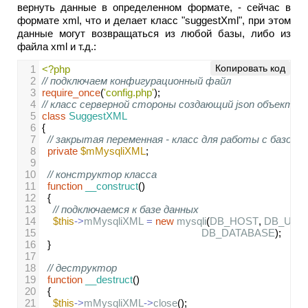
вернуть данные в определенном формате, - сейчас в
формате xml, что и делает класс "suggestXml", при этом
данные могут возвращаться из любой базы, либо из
файла xml и т.д.:
Копировать код
1
<?php
2
// подключаем конфигурационный файл
3
require_once
(
'config.php'
);
4
// класс серверной стороны создающий json объект дл
5
class
SuggestXML
6
{
7
// закрытая переменная - класс для работы с базой 
8
private
$mMysqliXML
;
9
10
// конструктор класса
11
function
__construct
() 
12
  {   
13
// подключаемся к базе данных
14
$this
->
mMysqliXML
=
new
mysqli
(
DB_HOST
, 
DB_USE
15
DB_DATABASE
);    
16
  }
17
18
// деструктор   
19
function
__destruct
() 
20
  {
21
$this
->
mMysqliXML
->
close
();