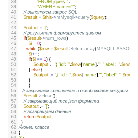
38
'FROM jquery '
 .
39
'WHERE name=""'
; 
40
// выполняем запрос SQL
41
$result
=
$this
->
mMysqli
->
query
(
$query
);
42
43
$output
=
'['
;    
44
// результат формируется циклом 
45
if
(
$result
->
num_rows
)
46
$i
=
0
;
47
while
 (
$row
=
$result
->
fetch_array
(
MYSQLI_ASSOC
)) 
48
$i
++
;
49
if
(
$i
==
1
) {
50
$output
 .
=
'{ "id": "'
.
$row
[
'name'
].
'", "label": "'
.
$row
[
'n
51
} 
else
 {
52
$output
 .
=
',{ "id": "'
.
$row
[
'name'
].
'", "label": "'
.
$row
[
'
53
}
54
}
55
// закрываем соединение и освобождаем ресурсы
56
$result
->
close
();
57
// закрывающий тег json формата
58
$output
 .
=
']'
;   
59
// возвращаем данные
60
return
$output
;  
61
  }
62
//конец класса
63
}
64
?>