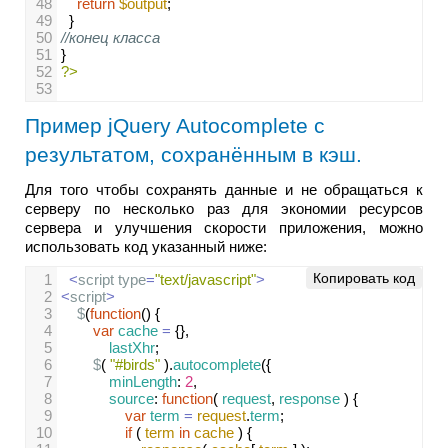
48
return
$output
;    
49
  }
50
//конец класса
51
}
52
?>
53
Пример jQuery Autocomplete с
результатом, сохранённым в кэш.
Для того чтобы сохранять данные и не обращаться к
серверу по несколько раз для экономии ресурсов
сервера и улучшения скорости приложения, можно
использовать код указанный ниже:
Копировать код
1
<
script
type
=
"text/javascript"
>
2
<
script
>
3
$
(
function
() {
4
var
cache
=
 {},
5
lastXhr
;
6
$
( 
"#birds"
 ).
autocomplete
({
7
minLength
: 
2
,
8
source
: 
function
( 
request
, 
response
 ) {
9
var
term
=
request
.
term
;
10
if
 ( 
term
in
cache
 ) {