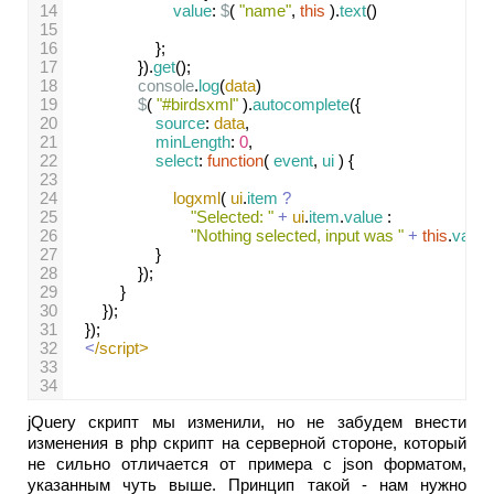
14
value
: 
$
( 
"name"
, 
this
 ).
text
()
15
16
};
17
}).
get
();
18
console
.
log
(
data
)
19
$
( 
"#birdsxml"
 ).
autocomplete
({
20
source
: 
data
,
21
minLength
: 
0
,
22
select
: 
function
( 
event
, 
ui
 ) {
23
24
logxml
( 
ui
.
item
?
25
"Selected: "
+
ui
.
item
.
value
 :
26
"Nothing selected, input was "
+
this
.
value
27
}
28
});
29
}
30
});
31
});
32
<
/script>
33
34
jQuery скрипт мы изменили, но не забудем внести
изменения в php скрипт на серверной стороне, который
не сильно отличается от примера с json форматом,
указанным чуть выше. Принцип такой - нам нужно